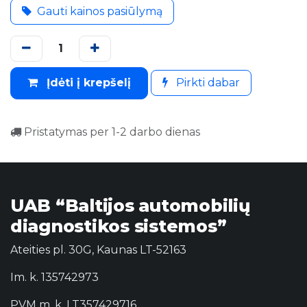
Gauti kainos pasiūlymą
Įdėti į krepšelį
Pirkti dabar
Pristatymas per 1-2 darbo dienas
UAB “Baltijos automobilių
diagnostikos sistemos”
Ateities pl. 30G, Kaunas LT-52163
Im. k. 135742973
PVM m. k. LT357429716