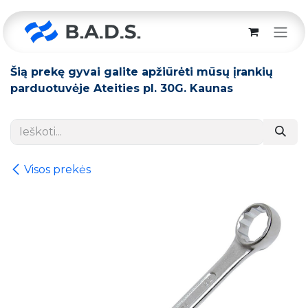
Skip to Content
Šią prekę gyvai galite apžiūrėti mūsų įrankių
parduotuvėje Ateities pl. 30G. Kaunas
Visos prekės