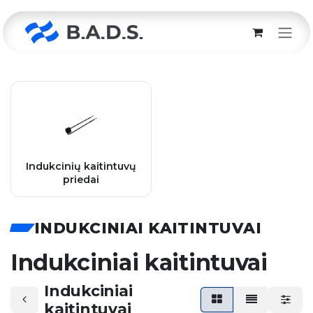
Skip to Content
Indukcinių kaitintuvų
priedai
INDUKCINIAI KAITINTUVAI
Indukciniai kaitintuvai
Indukciniai
kaitintuvai