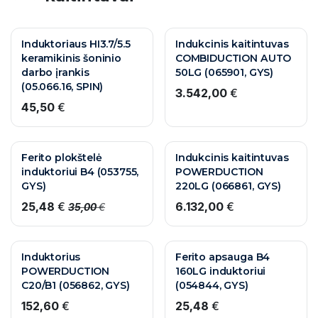
Induktoriaus HI3.7/5.5
Indukcinis kaitintuvas
keramikinis šoninio
COMBIDUCTION AUTO
darbo įrankis
50LG (065901, GYS)
(05.066.16, SPIN)
3.542,00
€
45,50
€
Ferito plokštelė
Indukcinis kaitintuvas
induktoriui B4 (053755,
POWERDUCTION
GYS)
220LG (066861, GYS)
25,48
€
6.132,00
€
35,00
€
Induktorius
Ferito apsauga B4
POWERDUCTION
160LG induktoriui
C20/B1 (056862, GYS)
(054844, GYS)
152,60
€
25,48
€