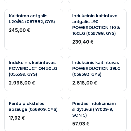
Kaitinimo antgalis
Indukcinio kaitintuvo
L20/B4 (067882, GYS)
antgalis L90
POWERDUCTION 110 &
245,00
€
160LG (059788, GYS)
239,40
€
Indukcinis kaitintuvas
Indukcinis kaitintuvas
POWERDUCTION 50LG
POWERDUCTION 39LG
(055599, GYS)
(058583, GYS)
2.996,00
€
2.618,00
€
Ferito plokštelės
Priedas indukciniam
apsauga (056909, GYS)
šildytuvui (47029-9,
SONIC)
17,92
€
57,93
€