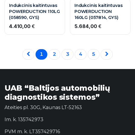
Indukcinis kaitintuvas
Indukcinis kaitintuvas
POWERDUCTION 110LG
POWERDUCTION
(058590, GYS)
160LG (057814, GYS)
4.410,00
€
5.684,00
€
1
2
3
4
5
UAB “Baltijos automobilių
diagnostikos sistemos”
Ateities pl. 30G, Kaunas LT-52163
Im. k. 135742973
PVM m. k. LT357429716