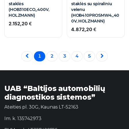
staklės
staklės su spiraliniu
(HOB310ECO_400V,
velenu
HOLZMANN)
(HOB410PROSMW4_40
0V, HOLZMANN)
2.152,20
€
4.872,20
€
1
2
3
4
5
UAB “Baltijos automobilių
diagnostikos sistemos”
Ateities pl. 30G, Kaunas LT-52163
Im. k. 135742973