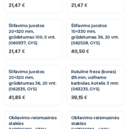
21,47
€
21,47
€
Šlifavimo juostos
Šlifavimo juostos
20×520 mm,
10×330 mm,
grūdėtumas 100, 5 vnt.
grūdėtumas 36, 20 vnt.
(060937, GYS)
(062528, GYS)
21,47
€
40,50
€
Šlifavimo juostos
Rutulinė freza (boras)
20×520 mm,
Ø5 mm, volframo
grūdėtumas 36, 20 vnt.
karbidas, kotelis 3 mm
(062535, GYS)
(063235, GYS)
41,85
€
39,15
€
Obliavimo-reismusinės
Obliavimo-reismusinės
staklės
staklės