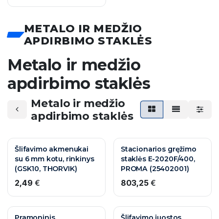
METALO IR MEDŽIO
APDIRBIMO STAKLĖS
Metalo ir medžio
apdirbimo staklės
Metalo ir medžio
apdirbimo staklės
Šlifavimo akmenukai
Stacionarios gręžimo
su 6 mm kotu, rinkinys
staklės E-2020F/400,
(GSK10, THORVIK)
PROMA (25402001)
2,49
€
803,25
€
Pramoninis
Šlifavimo juostos