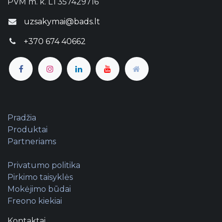
PVM m. k. LT357429716
uzsakymai@bads.lt
+370 674 40662
Pradžia
Produktai
Partneriams
Privatumo politika
Pirkimo taisyklės
Mokėjimo būdai
Freono kiekiai
Kontaktai