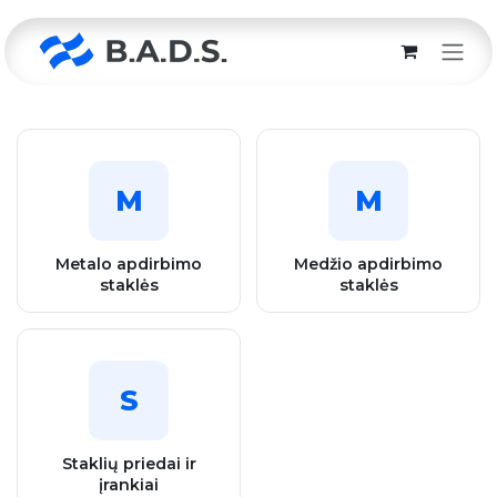
Skip to Content
M
M
Metalo apdirbimo
Medžio apdirbimo
staklės
staklės
S
Staklių priedai ir
įrankiai