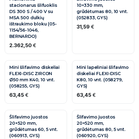
stacionarus šlifuoklis
10×330 mm,
DS 300 S / 400 V su
grūdėtumas 80, 10 vnt.
MSA 500 dulkių
(052833, GYS)
ištraukimo bloku (05-
31,59
€
1154/56-1046,
BERNARDO)
2.362,50
€
Mini šlifavimo diskeliai
Mini lapeliniai šlifavimo
FLEXI-DISC ZIRCON
diskeliai FLEXI-DISC
Ø50 mm K40, 10 vnt.
K80, 10 vnt. (058279,
(058255, GYS)
GYS)
63,45
€
63,45
€
Šlifavimo juostos
Šlifavimo juostos
20×520 mm,
20×520 mm,
grūdėtumas 60, 5 vnt.
grūdėtumas 80, 5 vnt.
(060913, GYS)
(060920, GYS)