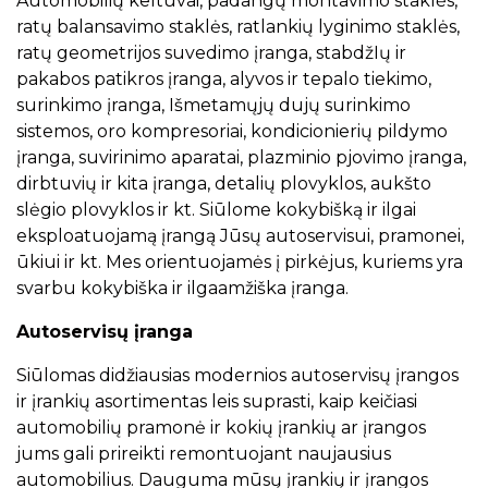
Automobilių keltuvai, padangų montavimo staklės,
ratų balansavimo staklės, ratlankių lyginimo staklės,
ratų geometrijos suvedimo įranga, stabdžIų ir
pakabos patikros įranga, alyvos ir tepalo tiekimo,
surinkimo įranga, Išmetamųjų dujų surinkimo
sistemos, oro kompresoriai, kondicionierių pildymo
įranga, suvirinimo aparatai, plazminio pjovimo įranga,
dirbtuvių ir kita įranga, detalių plovyklos, aukšto
slėgio plovyklos ir kt. Siūlome kokybišką ir ilgai
eksploatuojamą įrangą Jūsų autoservisui, pramonei,
ūkiui ir kt. Mes orientuojamės į pirkėjus, kuriems yra
svarbu kokybiška ir ilgaamžiška įranga.
Autoservisų įranga
Siūlomas didžiausias modernios autoservisų įrangos
ir įrankių asortimentas leis suprasti, kaip keičiasi
automobilių pramonė ir kokių įrankių ar įrangos
jums gali prireikti remontuojant naujausius
automobilius. Dauguma mūsų įrankių ir įrangos