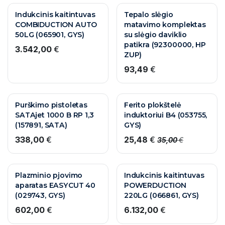
Indukcinis kaitintuvas
Tepalo slėgio
COMBIDUCTION AUTO
matavimo komplektas
50LG (065901, GYS)
su slėgio daviklio
patikra (92300000, HP
3.542,00
€
ZUP)
93,49
€
Purškimo pistoletas
Ferito plokštelė
SATAjet 1000 B RP 1,3
induktoriui B4 (053755,
(157891, SATA)
GYS)
338,00
€
25,48
€
35,00
€
Plazminio pjovimo
Indukcinis kaitintuvas
aparatas EASYCUT 40
POWERDUCTION
(029743, GYS)
220LG (066861, GYS)
602,00
€
6.132,00
€