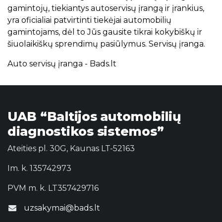
gamintojų, tiekiantys autoservisų įrangą ir įrankius,
yra oficialiai patvirtinti tiekėjai automobilių
gamintojams, dėl to Jūs gausite tikrai kokybiškų ir
šiuolaikiškų sprendimų pasiūlymus. Servisų įranga.
Auto servisų įranga - Bads.lt
UAB “Baltijos automobilių
diagnostikos sistemos”
Ateities pl. 30G, Kaunas LT-52163
Im. k. 135742973
PVM m. k. LT357429716
uzsakymai@bads.lt