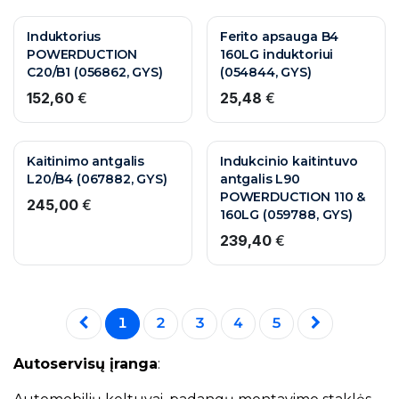
Induktorius
Ferito apsauga B4
POWERDUCTION
160LG induktoriui
C20/B1 (056862, GYS)
(054844, GYS)
152,60
€
25,48
€
Kaitinimo antgalis
Indukcinio kaitintuvo
L20/B4 (067882, GYS)
antgalis L90
POWERDUCTION 110 &
245,00
€
160LG (059788, GYS)
239,40
€
1
2
3
4
5
Autoservisų įranga
: