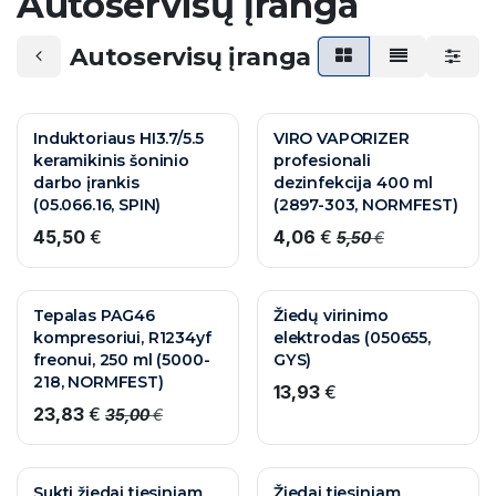
Autoservisų įranga
Autoservisų įranga
Induktoriaus HI3.7/5.5
VIRO VAPORIZER
keramikinis šoninio
profesionali
darbo įrankis
dezinfekcija 400 ml
(05.066.16, SPIN)
(2897-303, NORMFEST)
45,50
€
4,06
€
5,50
€
Tepalas PAG46
Žiedų virinimo
kompresoriui, R1234yf
elektrodas (050655,
freonui, 250 ml (5000-
GYS)
218, NORMFEST)
13,93
€
23,83
€
35,00
€
Sukti žiedai tiesiniam
Žiedai tiesiniam