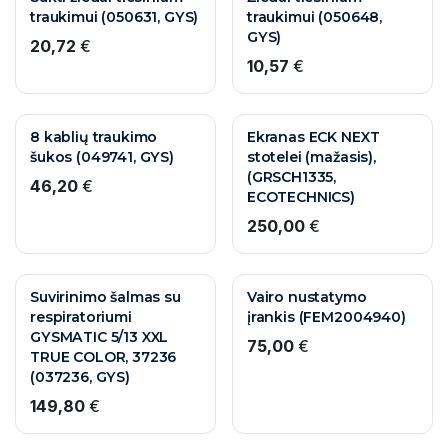
traukimui (050631, GYS)
traukimui (050648,
GYS)
20,72
€
10,57
€
8 kablių traukimo
Ekranas ECK NEXT
šukos (049741, GYS)
stotelei (mažasis),
(GRSCH1335,
46,20
€
ECOTECHNICS)
250,00
€
Suvirinimo šalmas su
Vairo nustatymo
respiratoriumi
įrankis (FEM2004940)
GYSMATIC 5/13 XXL
75,00
€
TRUE COLOR, 37236
(037236, GYS)
149,80
€