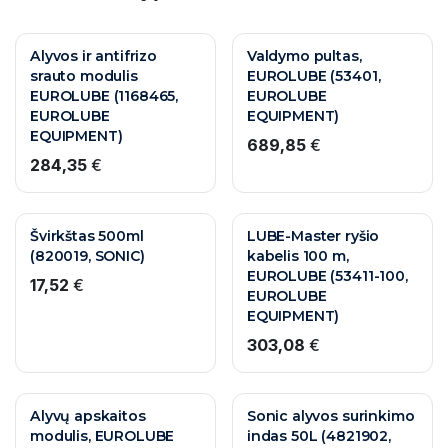
Alyvos ir antifrizo
Valdymo pultas,
srauto modulis
EUROLUBE (53401,
EUROLUBE (1168465,
EUROLUBE
EUROLUBE
EQUIPMENT)
EQUIPMENT)
689,85
€
284,35
€
10 M. GARANTIJA
Švirkštas 500ml
LUBE-Master ryšio
(820019, SONIC)
kabelis 100 m,
EUROLUBE (53411-100,
17,52
€
EUROLUBE
EQUIPMENT)
303,08
€
Alyvų apskaitos
Sonic alyvos surinkimo
modulis, EUROLUBE
indas 50L (4821902,