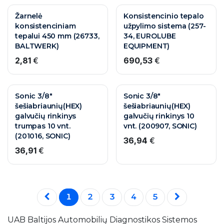
Žarnelė
Konsistencinio tepalo
konsistenciniam
užpylimo sistema (257-
tepalui 450 mm (26733,
34, EUROLUBE
BALTWERK)
EQUIPMENT)
2,81
€
690,53
€
10 M. GARANTIJA
10 M. GARANTIJA
Sonic 3/8"
Sonic 3/8"
šešiabriaunių(HEX)
šešiabriaunių(HEX)
galvučių rinkinys
galvučių rinkinys 10
trumpas 10 vnt.
vnt. (200907, SONIC)
(201016, SONIC)
36,94
€
36,91
€
1
2
3
4
5
UAB Baltijos Automobilių Diagnostikos Sistemos