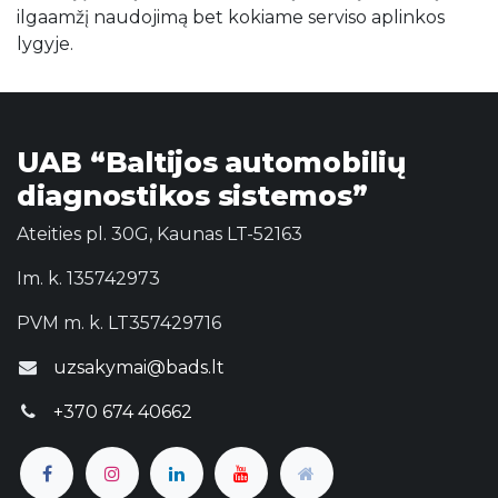
ilgaamžį naudojimą bet kokiame serviso aplinkos
lygyje.
UAB “Baltijos automobilių
diagnostikos sistemos”
Ateities pl. 30G, Kaunas LT-52163
Im. k. 135742973
PVM m. k. LT357429716
uzsakymai@bads.lt
+370 674 40662