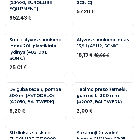
(53400, EUROLUBE
SONIC)
EQUIPMENT)
57,26
€
952,43
€
Sonic alyvos surinkimo
Alyvos surinkimo indas
indas 20L plastikinis
15,9 l (48112, SONIC)
lydinys (4821901,
18,13
€
18,68
€
SONIC)
25,01
€
Dviguba tepalų pompa
Tepimo preso žarnelė,
500 ml (AVTODELO)
guminė L=300 mm
(42050, BALTWERK)
(42003, BALTWERK)
8,20
€
2,00
€
Stikliukas su skale
Sukamoji žalvarinė
EUROLUBE (3518008,
jungtis G1/2"(m)-G1/2"