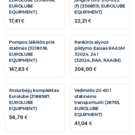
EUROLUBE
(f) (3368515, EUROLUBE
EQUIPMENT)
EQUIPMENT)
17,41
€
22,21
€
Pompos laikiklis prie
Rankinis alyvos
statinės (3218018,
pildymo įtaisas RAASM
EUROLUBE
32024, 24 l
EQUIPMENT)
(32024_RAA, RAASM)
147,83
€
204,00
€
Atsiurbėjų komplektas
Vežimėlis 20-60 l
Eurolube (3188587,
statinėms
EUROLUBE
transportuoti (26755,
EQUIPMENT)
EUROLUBE
EQUIPMENT)
56,79
€
41,04
€