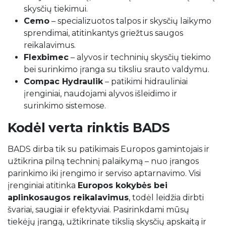
skysčių tiekimui.
Cemo
– specializuotos talpos ir skysčių laikymo
sprendimai, atitinkantys griežtus saugos
reikalavimus.
Flexbimec
– alyvos ir techninių skysčių tiekimo
bei surinkimo įranga su tiksliu srauto valdymu.
Compac Hydraulik
– patikimi hidrauliniai
įrenginiai, naudojami alyvos išleidimo ir
surinkimo sistemose.
Kodėl verta rinktis BADS
BADS dirba tik su patikimais Europos gamintojais ir
užtikrina pilną techninį palaikymą – nuo įrangos
parinkimo iki įrengimo ir serviso aptarnavimo. Visi
įrenginiai atitinka
Europos kokybės bei
aplinkosaugos reikalavimus
, todėl leidžia dirbti
švariai, saugiai ir efektyviai. Pasirinkdami mūsų
tiekėjų įrangą, užtikrinate tikslią skysčių apskaitą ir