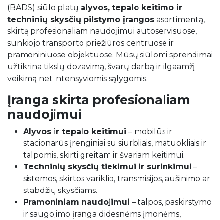
(BADS) siūlo platų
alyvos, tepalo keitimo ir
techninių skysčių pilstymo įrangos
asortimentą,
skirtą profesionaliam naudojimui autoservisuose,
sunkiojo transporto priežiūros centruose ir
pramoniniuose objektuose. Mūsų siūlomi sprendimai
užtikrina tikslų dozavimą, švarų darbą ir ilgaamžį
veikimą net intensyviomis sąlygomis.
Įranga skirta profesionaliam
naudojimui
Alyvos ir tepalo keitimui
– mobilūs ir
stacionarūs įrenginiai su siurbliais, matuokliais ir
talpomis, skirti greitam ir švariam keitimui.
Techninių skysčių tiekimui ir surinkimui
–
sistemos, skirtos variklio, transmisijos, aušinimo ar
stabdžių skysčiams.
Pramoniniam naudojimui
– talpos, paskirstymo
ir saugojimo įranga didesnėms įmonėms,