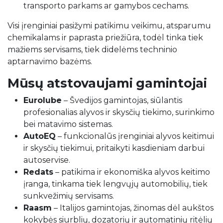
transporto parkams ar gamybos cechams.
Visi įrenginiai pasižymi patikimu veikimu, atsparumu
chemikalams ir paprasta priežiūra, todėl tinka tiek
mažiems servisams, tiek didelėms techninio
aptarnavimo bazėms.
Mūsų atstovaujami gamintojai
Eurolube
– Švedijos gamintojas, siūlantis
profesionalias alyvos ir skysčių tiekimo, surinkimo
bei matavimo sistemas.
AutoEQ
– funkcionalūs įrenginiai alyvos keitimui
ir skysčių tiekimui, pritaikyti kasdieniam darbui
autoservise.
Redats
– patikima ir ekonomiška alyvos keitimo
įranga, tinkama tiek lengvųjų automobilių, tiek
sunkvežimių servisams.
Raasm
– Italijos gamintojas, žinomas dėl aukštos
kokybės siurblių, dozatorių ir automatinių ritėlių