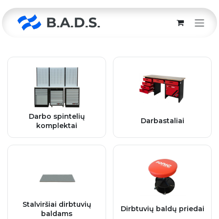
Skip to Content
Darbo spintelių
Darbastaliai
komplektai
Stalviršiai dirbtuvių
Dirbtuvių baldų priedai
baldams