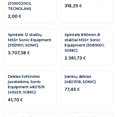
(010002002,
318,25
€
TECNOLAM)
2,00
€
10 M. GARANTIJA
10 M. GARANTIJA
Spintelė 12 stalčių
Spintelė 890mm, 8
MSS+ Sonic Equipment
stalčiai MSS+ Sonic
(5153901, SONIC)
Equipment (5089001,
SONIC)
3.707,38
€
2.381,73
€
10 M. GARANTIJA
10 M. GARANTIJA
Dėklas tvirtinimo
Įrankių dėklas
juostelėms, Sonic
(4821518, SONIC)
Equipment 4821519
77,45
€
(49229, SONIC)
41,70
€