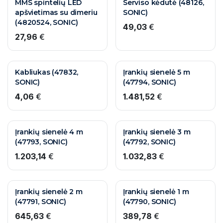
10 M. GARANTIJA
10 M. GARANTIJA
MMS spintelių LED
Serviso kėdutė (48126,
apšvietimas su dimeriu
SONIC)
(4820524, SONIC)
49,03
€
27,96
€
10 M. GARANTIJA
10 M. GARANTIJA
Kabliukas (47832,
Įrankių sienelė 5 m
SONIC)
(47794, SONIC)
4,06
€
1.481,52
€
10 M. GARANTIJA
10 M. GARANTIJA
Įrankių sienelė 4 m
Įrankių sienelė 3 m
(47793, SONIC)
(47792, SONIC)
1.203,14
€
1.032,83
€
10 M. GARANTIJA
10 M. GARANTIJA
Įrankių sienelė 2 m
Įrankių sienelė 1 m
(47791, SONIC)
(47790, SONIC)
645,63
€
389,78
€