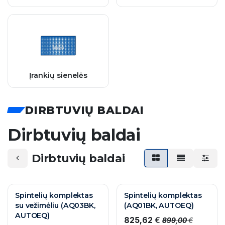
Įrankių sienelės
DIRBTUVIŲ BALDAI
Dirbtuvių baldai
Dirbtuvių baldai
AKCIJA
AKCIJA
Spintelių komplektas
Spintelių komplektas
su vežimėliu (AQ03BK,
(AQ01BK, AUTOEQ)
AUTOEQ)
825,62
€
899,00
€