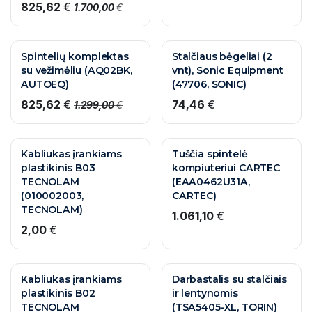
825,62
€
1.700,00
€
AKCIJA
10 M. GARANTIJA
Spintelių komplektas
Stalčiaus bėgeliai (2
su vežimėliu (AQ02BK,
vnt), Sonic Equipment
AUTOEQ)
(47706, SONIC)
825,62
€
74,46
€
1.299,00
€
Kabliukas įrankiams
Tuščia spintelė
plastikinis B03
kompiuteriui CARTEC
TECNOLAM
(EAA0462U31A,
(010002003,
CARTEC)
TECNOLAM)
1.061,10
€
2,00
€
Kabliukas įrankiams
Darbastalis su stalčiais
plastikinis B02
ir lentynomis
TECNOLAM
(TSA5405-XL, TORIN)