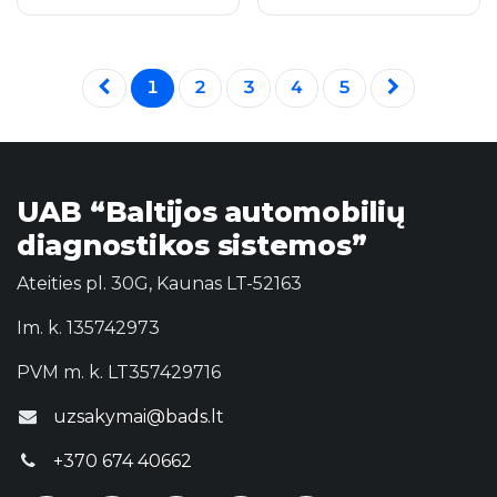
1
2
3
4
5
UAB “Baltijos automobilių
diagnostikos sistemos”
Ateities pl. 30G, Kaunas LT-52163
Im. k. 135742973
PVM m. k. LT357429716
uzsakymai@bads.lt
+370 674 40662