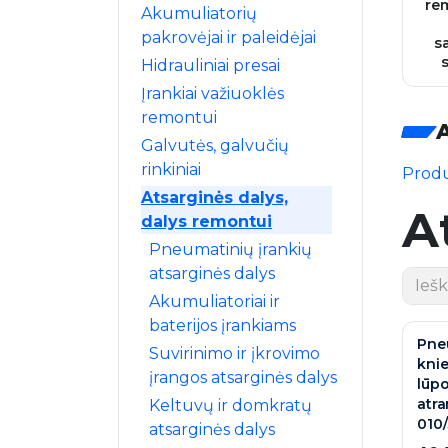
re
Akumuliatorių
pakrovėjai ir paleidėjai
s
Hidrauliniai presai
Įrankiai važiuoklės
remontui
Galvutės, galvučių
rinkiniai
Produ
Atsarginės dalys,
A
dalys remontui
Pneumatinių įrankių
atsarginės dalys
Akumuliatoriai ir
baterijos įrankiams
Pne
Suvirinimo ir įkrovimo
kni
įrangos atsarginės dalys
lūpo
atr
Keltuvų ir domkratų
010
atsarginės dalys