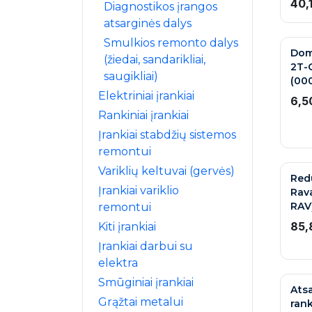
40,
Diagnostikos įrangos
atsarginės dalys
Smulkios remonto dalys
Dom
(žiedai, sandarikliai,
2T-
saugikliai)
(00
Elektriniai įrankiai
6,5
Rankiniai įrankiai
Įrankiai stabdžių sistemos
remontui
Variklių keltuvai (gervės)
Red
Įrankiai variklio
Rava
RAV
remontui
85,
Kiti įrankiai
Įrankiai darbui su
elektra
Smūginiai įrankiai
Atsa
Grąžtai metalui
ran