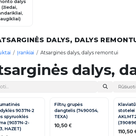
monto dalys
(žiedai,
andarikliai,
saugikliai)
ATSARGINĖS DALYS, DALYS REMONT
ktai
Įrankiai
Atsarginės dalys, dalys remontui
tsarginės dalys, d
Rūšiuoti
VOKIŠKA KOKYBĖ
umatinės
Filtrų grupės
Klaviat
edyklės 9037N-2
dangtelis (7490054,
stotelei
s spyruoklės
TEXA)
AKLMT2
ama (9037N-2-
(390896
10,50
€
/3, HAZET)
110,50