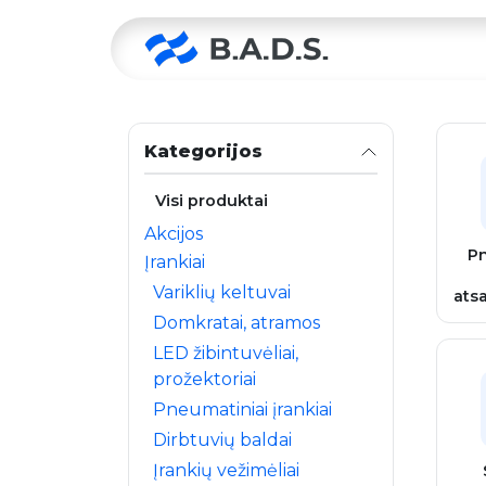
Skip to Content
Pradžia
Kategorijos
Visi produktai
Akcijos
P
Įrankiai
Variklių keltuvai
ats
Domkratai, atramos
LED žibintuvėliai,
prožektoriai
Pneumatiniai įrankiai
Dirbtuvių baldai
Įrankių vežimėliai