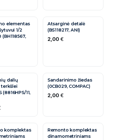
imo elementas
Atsarginė detalė
ytuvui 1/2
(BS118217, ANI)
0 (BH118567,
2,00
€
VOKIŠKA KOKYBĖ
ių dalių
Sandarinimo žiedas
 terkšlei
(0CB029, COMPAC)
 (8816HPS/11,
2,00
€
€
o komplektas
Remonto komplektas
metriniams
dinamometriniams