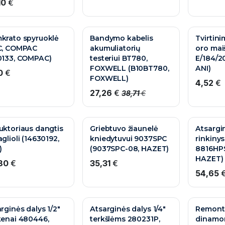
10
€
AKCIJA
krato spyruoklė
Bandymo kabelis
Tvirtin
C, COMPAC
akumuliatorių
oro maiš
0133, COMPAC)
testeriui BT780,
E/184/2
FOXWELL (B10BT780,
ANI)
0
€
FOXWELL)
4,52
€
27,26
€
38,71
€
VOKIŠKA KOKYBĖ
uktoriaus dangtis
Griebtuvo žiaunelė
Atsargin
glioli (14630192,
kniedytuvui 9037SPC
rinkinys
)
(9037SPC-08, HAZET)
8816HPS
HAZET)
80
€
35,31
€
54,65
rginės dalys 1/2"
Atsarginės dalys 1/4"
Remont
kenai 480446,
terkšlėms 280231P,
dinamo