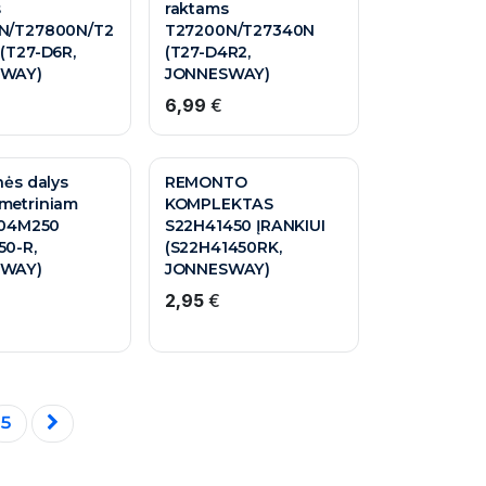
s
raktams
N/T27800N/T2
T27200N/T27340N
(T27-D6R,
(T27-D4R2,
WAY)
JONNESWAY)
6,99
€
nės dalys
REMONTO
metriniam
KOMPLEKTAS
T04M250
S22H41450 ĮRANKIUI
50-R,
(S22H41450RK,
WAY)
JONNESWAY)
2,95
€
5