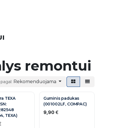
UI
alys remontui
Rekomenduojama
 pagal:
3 M. GARANTIJA
ūra TEXA
Guminis padukas
 SN:
(001002LF, COMPAC)
82548
9,90
€
4, TEXA)
€