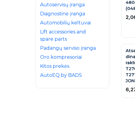
480
Autoservisų įranga
(04
Diagnostinė įranga
2,0
Automobilių keltuvai
Lift accessories and
spare parts
Padangų serviso įranga
Atsa
din
Oro kompresoriai
rakt
Kitos prekės
T27
T27
AutoEQ by BADS
JON
6,2