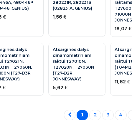
446A, 480446P
280231R, 280231S
raktam
8446, GENIUS)
(028231A, GENIUS)
T27600
71000N 
6
€
1,56
€
JONNES
18,07
€
rginės dalys
Atsarginės dalys
Atsargi
amometriniam
dinamometriniam
dinamo
ui T27021N,
raktui T27010N,
raktui 
031N, T27060N,
T27020N, T27030N
(T04M2
100N (T27-D3R,
(T27-D2R,
JONNES
NESWAY)
JONNESWAY)
11,62
€
7
€
5,62
€
1
2
3
4