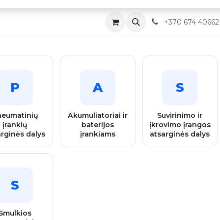
Parduotuvė
Servisas
Kontaktai
​
+370 674 40662
P
A
S
neumatinių
Akumuliatoriai ir
Suvirinimo ir
įrankių
baterijos
įkrovimo įrangos
arginės dalys
įrankiams
atsarginės dalys
S
Smulkios