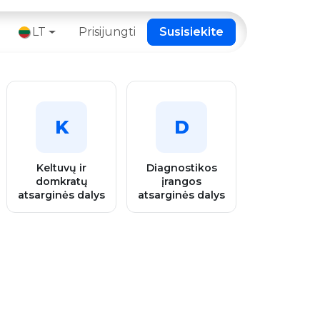
 ​
LT
Prisijungti
Susisiekite
K
D
Keltuvų ir
Diagnostikos
domkratų
įrangos
atsarginės dalys
atsarginės dalys