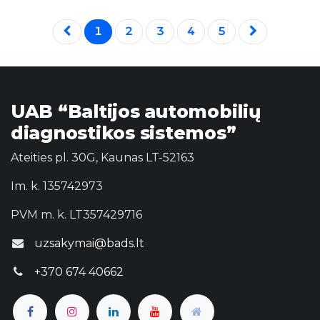
1
2
3
4
5
UAB “Baltijos automobilių
diagnostikos sistemos”
Ateities pl. 30G, Kaunas LT-52163
Im. k. 135742973
PVM m. k. LT357429716
uzsakymai@bads.lt
+370 674 40662