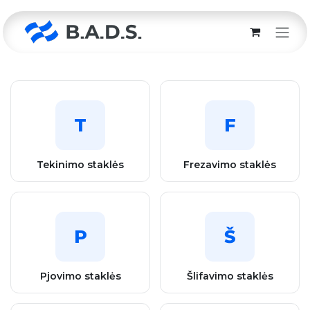
Skip to Content
T
F
Tekinimo staklės
Frezavimo staklės
P
Š
Pjovimo staklės
Šlifavimo staklės