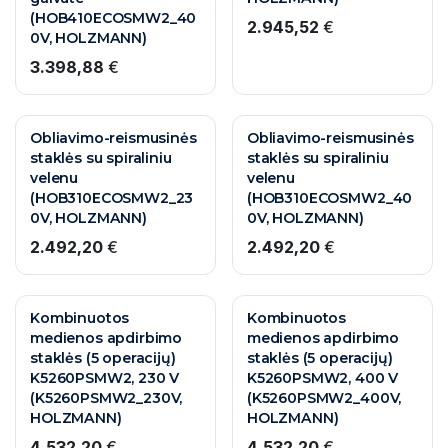
(HOB410ECOSMW2_40
2.945,52
€
0V, HOLZMANN)
3.398,88
€
Obliavimo-reismusinės
Obliavimo-reismusinės
staklės su spiraliniu
staklės su spiraliniu
velenu
velenu
(HOB310ECOSMW2_23
(HOB310ECOSMW2_40
0V, HOLZMANN)
0V, HOLZMANN)
2.492,20
€
2.492,20
€
Kombinuotos
Kombinuotos
medienos apdirbimo
medienos apdirbimo
staklės (5 operacijų)
staklės (5 operacijų)
K5260PSMW2, 230 V
K5260PSMW2, 400 V
(K5260PSMW2_230V,
(K5260PSMW2_400V,
HOLZMANN)
HOLZMANN)
4.532,20
€
4.532,20
€