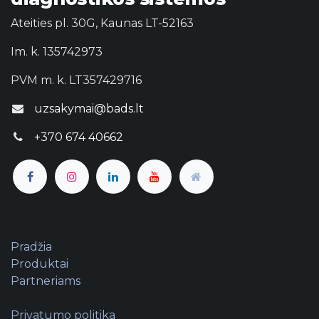
Ateities pl. 30G, Kaunas LT-52163
Im. k. 135742973
PVM m. k. LT357429716
uzsakymai@bads.lt
+370 674 40662
Pradžia
Produktai
Partneriams
Privatumo politika