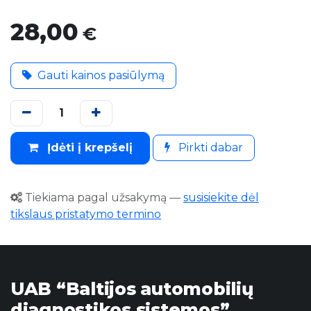
28,00
€
Gauti kainos pasiūlymą
Įdėti į krepšelį
Pirkti dabar
Tiekiama pagal užsakymą
—
susisiekite dėl
tikslaus pristatymo termino
UAB “Baltijos automobilių
diagnostikos sistemos”