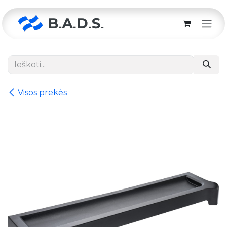
Skip to Content
Visos prekės