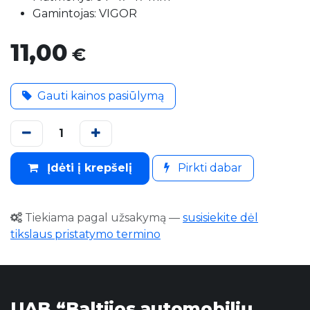
Gamintojas: VIGOR
11,00
€
Gauti kainos pasiūlymą
Įdėti į krepšelį
Pirkti dabar
Tiekiama pagal užsakymą
—
susisiekite dėl
tikslaus pristatymo termino
UAB “Baltijos automobilių