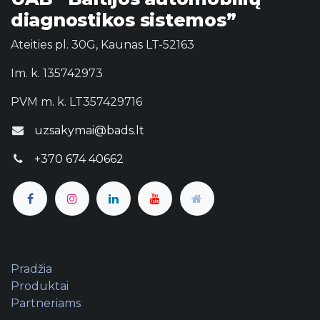
diagnostikos sistemos”
Ateities pl. 30G, Kaunas LT-52163
Im. k. 135742973
PVM m. k. LT357429716
uzsakymai@bads.lt
+370 674 40662
Pradžia
Produktai
Partneriams