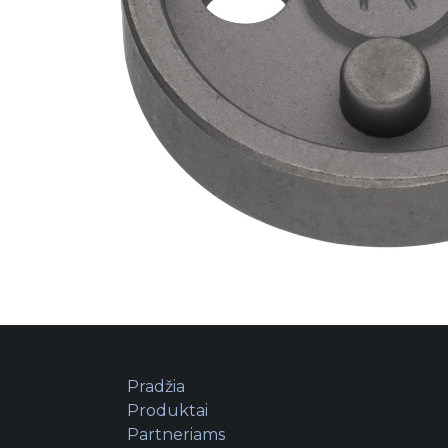
Pradžia
Produktai
Partneriams