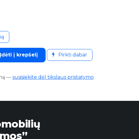
mą
Įdėti į krepšelį
Pirkti dabar
mą
—
susisiekite dėl tikslaus pristatymo
omobilių
emos”