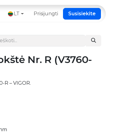
 ​
LT
Prisijungti
Susisiekite
okštė Nr. R (V3760-
60-R – VIGOR.
 mm