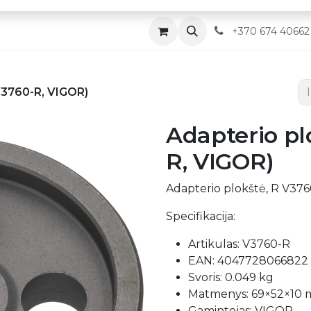
Parduotuvė
Servisas
Kontaktai
​
+370 674 40662
V3760-R, VIGOR)
Adapterio pl
R, VIGOR)
Adapterio plokštė, R V37
Specifikacija:
Artikulas: V3760-R
EAN: 4047728066822
Svoris: 0.049 kg
Matmenys: 69×52×10
Gamintojas: VIGOR