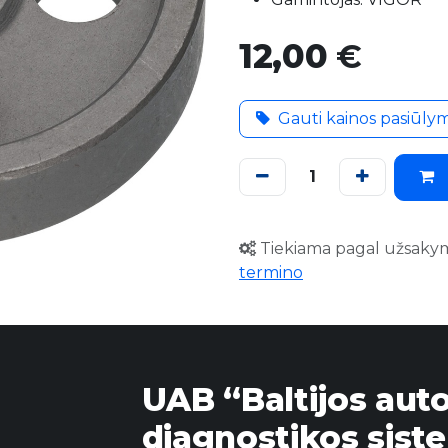
12,00
€
Gauti kainos pasiūly
Tiekiama pagal užsaky
termino
UAB “Baltijos aut
diagnostikos sist