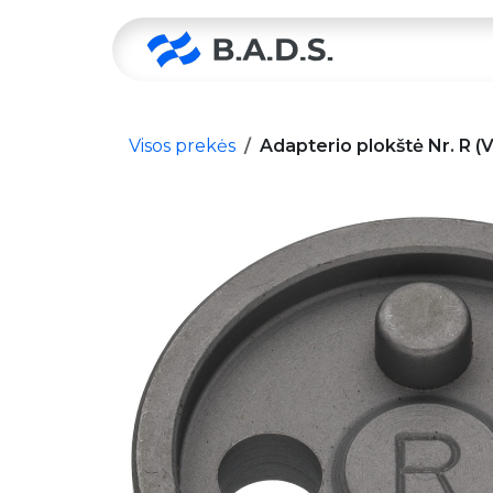
Skip to Content
Pradžia
Visos prekės
Adapterio plokštė Nr. R (