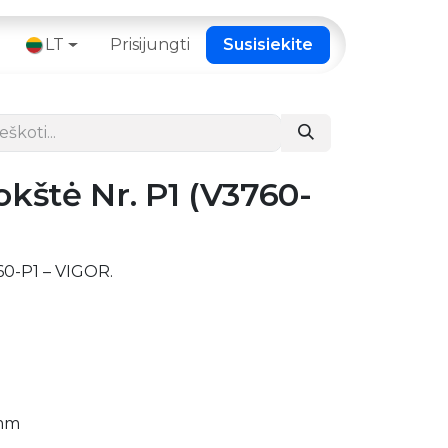
 ​
LT
Prisijungti
Susisiekite
okštė Nr. P1 (V3760-
60-P1 – VIGOR.
 mm