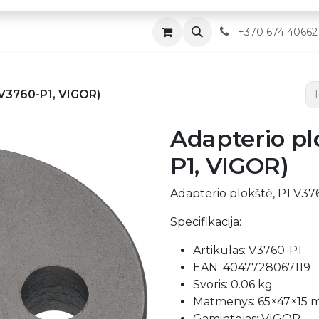
Parduotuvė
Servisas
Kontaktai
​
+370 674 40662
(V3760-P1, VIGOR)
Adapterio pl
P1, VIGOR)
Adapterio plokštė, P1 V37
Specifikacija:
Artikulas: V3760-P1
EAN: 4047728067119
Svoris: 0.06 kg
Matmenys: 65×47×15
Gamintojas: VIGOR