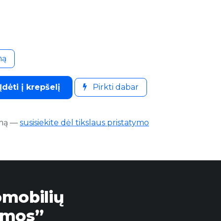
mą
Įdėti į krepšelį
Pirkti dabar
mą
—
susisiekite dėl tikslaus pristatymo
omobilių
emos”