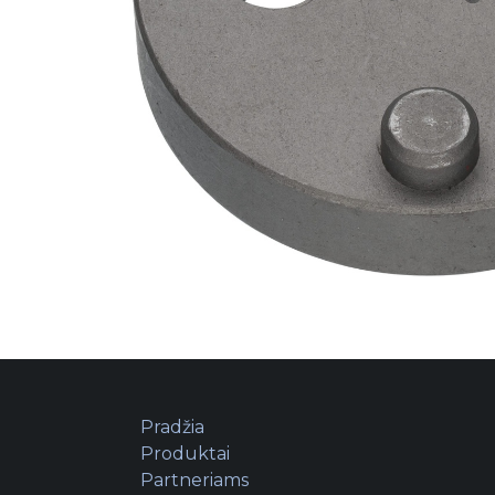
Pradžia
Produktai
Partneriams