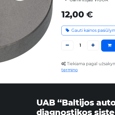
12,00
€
Gauti kainos pasiūly
Tiekiama pagal užsaky
termino
UAB “Baltijos aut
diagnostikos sist