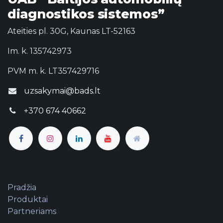
diagnostikos sistemos”
Ateities pl. 30G, Kaunas LT-52163
Im. k. 135742973
PVM m. k. LT357429716
uzsakymai@bads.lt
+370 674 40662
Pradžia
Produktai
Partneriams