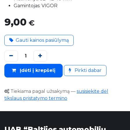
Gamintojas: VIGOR
9,00
€
Gauti kainos pasiūlymą
Įdėti į krepšelį
Pirkti dabar
Tiekiama pagal užsakymą
—
susisiekite dėl
tikslaus pristatymo termino
UAB “Baltijos automobilių