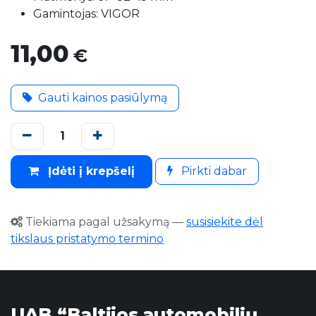
Gamintojas: VIGOR
11,00
€
Gauti kainos pasiūlymą
Įdėti į krepšelį
Pirkti dabar
Tiekiama pagal užsakymą
—
susisiekite dėl
tikslaus pristatymo termino
UAB “Baltijos automobilių