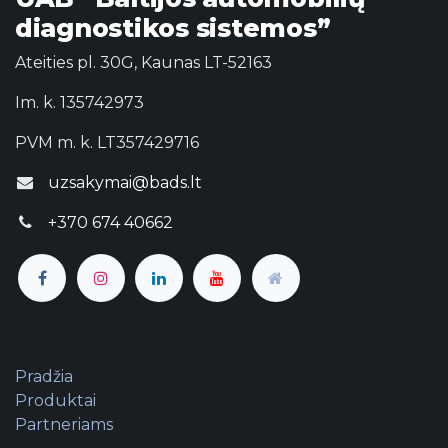
diagnostikos sistemos”
Ateities pl. 30G, Kaunas LT-52163
Im. k. 135742973
PVM m. k. LT357429716
uzsakymai@bads.lt
+370 674 40662
Pradžia
Produktai
Partneriams