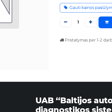
Gauti kainos pasiūly
Pristatymas per 1-2 dar
UAB “Baltijos aut
diagnostikos sist