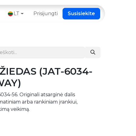
 ​
LT
Prisijungti
Susisiekite
ŽIEDAS (JAT-6034-
WAY)
4-56. Originali atsarginė dalis
tiniam arba rankiniam įrankiui,
ikimą veikimą.