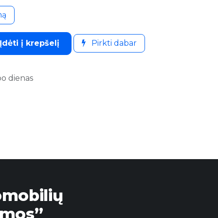
mą
Įdėti į krepšelį
Pirkti dabar
bo dienas
omobilių
emos”