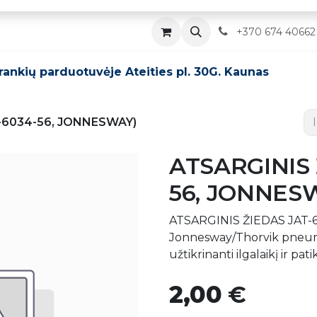
Parduotuvė
Servisas
Kontaktai
​
+370 674 40662
įrankių parduotuvėje Ateities pl. 30G. Kaunas
T-6034-56, JONNESWAY)
ATSARGINIS 
56, JONNES
ATSARGINIS ŽIEDAS JAT-603
Jonnesway/Thorvik pneuma
užtikrinanti ilgalaikį ir pat
2,00
€