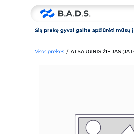
Skip to Content
Pradžia
Šią prekę gyvai galite apžiūrėti mūsų 
Visos prekės
ATSARGINIS ŽIEDAS (JA