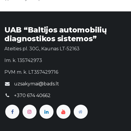
UAB “Baltijos automobilių
diagnostikos sistemos”
Ateities pl. 30G, Kaunas LT-52163
Im. k. 135742973
PVM m. k. LT357429716
uzsakymai@bads.lt
+370 674 40662