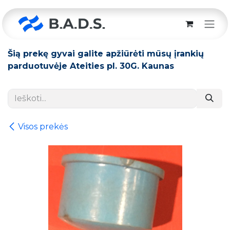
Skip to Content
Šią prekę gyvai galite apžiūrėti mūsų įrankių
parduotuvėje Ateities pl. 30G. Kaunas
Visos prekės