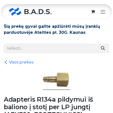
Skip to Content
Šią prekę gyvai galite apžiūrėti mūsų įrankių
parduotuvėje Ateities pl. 30G. Kaunas
Visos prekės
Adapteris R134a pildymui iš
baliono į stotį per LP jungtį