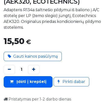
(AEK320, ECOTECHNICS)
Adapteris R134a šaltnešio pildymui iš baliono į A/C
stotelę per LP (žemo slėgio) jungtį, Ecotechnics
AEK320. Originalus priedas kondicionierių pildymo
stotelėms.
15,50
€
Gauti kainos pasiūlymą
Įdėti į krepšelį
Pirkti dabar
Pristatymas per 1-2 darbo dienas