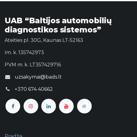
UAB “Baltijos automobilių
diagnostikos sistemos”
Ateities pl. 30G, Kaunas LT-52163
Im. k. 135742973
PVM m. k. LT357429716
uzsakymai@bads.lt
+370 674 40662
Pradžia