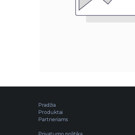
Pradžia
Produktai
Partneriams
Privatumo politika