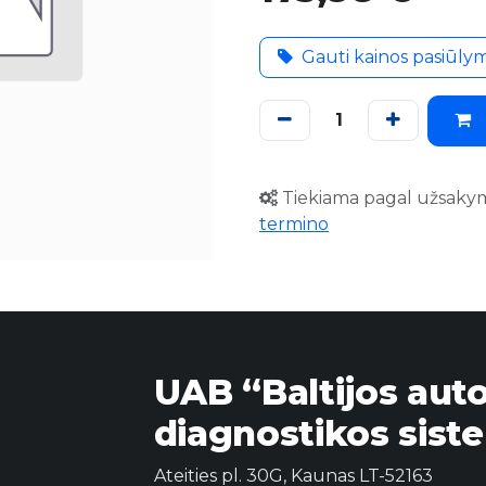
Gauti kainos pasiūly
Tiekiama pagal užsaky
termino
UAB “Baltijos aut
diagnostikos sist
Ateities pl. 30G, Kaunas LT-52163