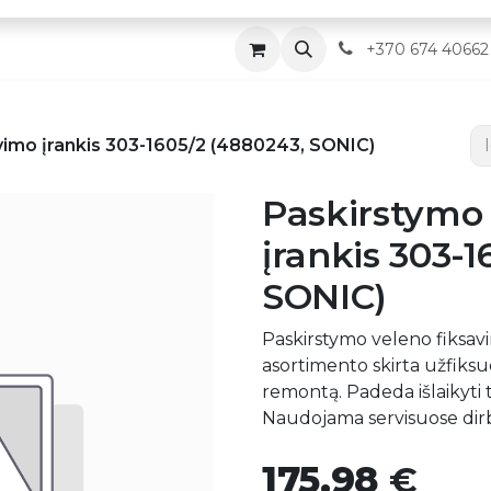
Parduotuvė
Servisas
Kontaktai
​
+370 674 40662
vimo įrankis 303-1605/2 (4880243, SONIC)
Paskirstymo 
įrankis 303-
SONIC)
Paskirstymo veleno fiksav
asortimento skirta užfiksuo
remontą. Padeda išlaikyti 
Naudojama servisuose dirb
175,98
€