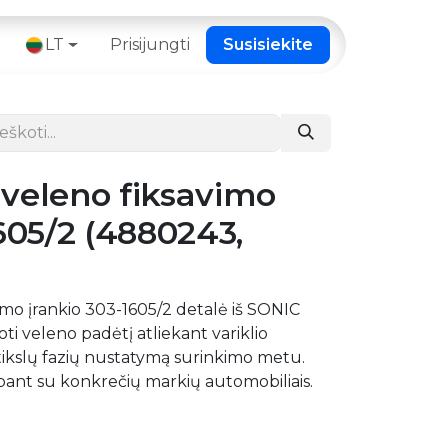
 ​
LT
Prisijungti
Susisiekite
veleno fiksavimo
1605/2 (4880243,
imo įrankio 303-1605/2 detalė iš SONIC
ti veleno padėtį atliekant variklio
tikslų fazių nustatymą surinkimo metu.
ant su konkrečių markių automobiliais.