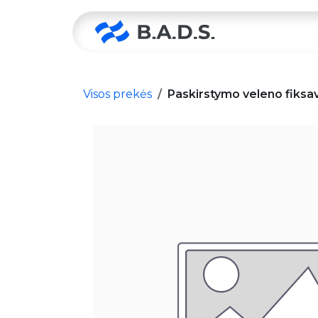
Skip to Content
Pradžia
Visos prekės
Paskirstymo veleno fiksa