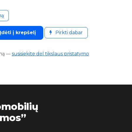
mą
Įdėti į krepšelį
Pirkti dabar
mą
—
susisiekite dėl tikslaus pristatymo
omobilių
emos”