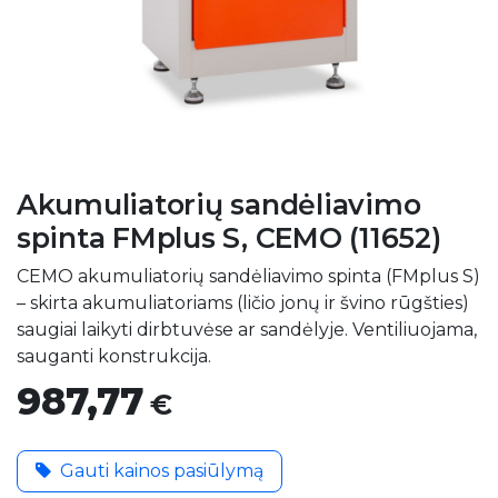
Akumuliatorių sandėliavimo
spinta FMplus S, CEMO (11652)
CEMO akumuliatorių sandėliavimo spinta (FMplus S)
– skirta akumuliatoriams (ličio jonų ir švino rūgšties)
saugiai laikyti dirbtuvėse ar sandėlyje. Ventiliuojama,
sauganti konstrukcija.
987,77
€
Gauti kainos pasiūlymą