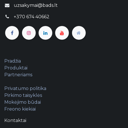
uzsakymai@bads.lt
+370 674 40662
Pradžia
Produktai
Partneriams
Privatumo politika
Pirkimo taisyklės
Mokėjimo būdai
Freono kiekiai
Kontaktai