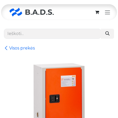
Skip to Content
Visos prekės