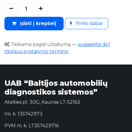
Įdėti į krepšelį
Pirkti dabar
Tiekiama pagal užsakymą
—
susisiekite dėl
tikslaus pristatymo termino
UAB “Baltijos automobilių
diagnostikos sistemos”
Ateities pl. 30G, Kaunas LT-52163
Im. k. 135742973
PVM m. k. LT357429716