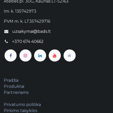
Ateities pl. 30G, Kaunas LT-52163
Im. k. 135742973
PVM m. k. LT357429716
uzsakymai@bads.lt
+370 674 40662
Pradžia
Produktai
Partneriams
Privatumo politika
Pirkimo taisyklės