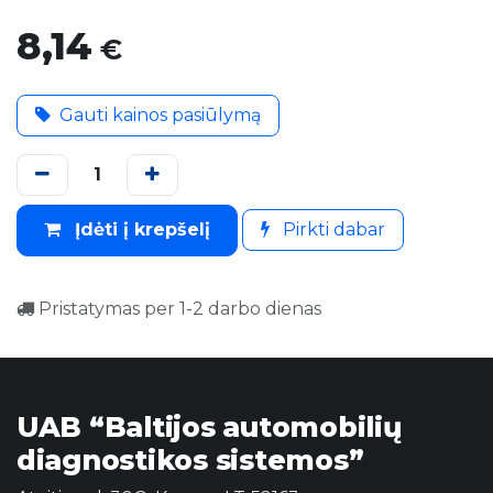
8,14
€
Gauti kainos pasiūlymą
Įdėti į krepšelį
Pirkti dabar
Pristatymas per 1-2 darbo dienas
UAB “Baltijos automobilių
diagnostikos sistemos”