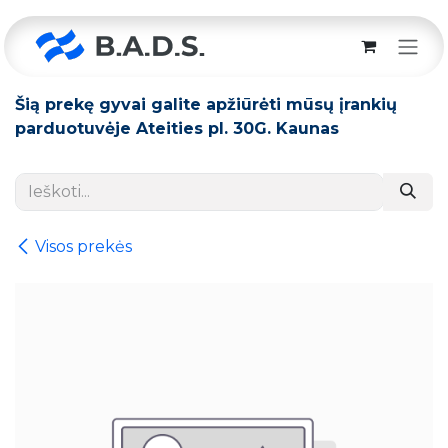
Skip to Content
Šią prekę gyvai galite apžiūrėti mūsų įrankių
parduotuvėje Ateities pl. 30G. Kaunas
Visos prekės