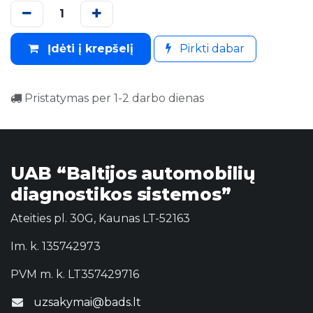
Įdėti į krepšelį
Pirkti dabar
Pristatymas per 1-2 darbo dienas
UAB “Baltijos automobilių
diagnostikos sistemos”
Ateities pl. 30G, Kaunas LT-52163
Im. k. 135742973
PVM m. k. LT357429716
uzsakymai@bads.lt