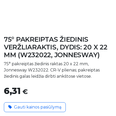
75° PAKREIPTAS ŽIEDINIS
VERŽLIARAKTIS, DYDIS: 20 X 22
MM (W232022, JONNESWAY)
75° pakreiptas žiedinis raktas 20 x 22 mm,
Jonnesway W232022. CR-V plienas; pakreiptas
žiedinis galas leidžia dirbti ankštose vietose.
6,31
€
Gauti kainos pasiūlymą