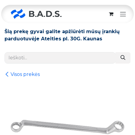
Skip to Content
Šią prekę gyvai galite apžiūrėti mūsų įrankių
parduotuvėje Ateities pl. 30G. Kaunas
Visos prekės