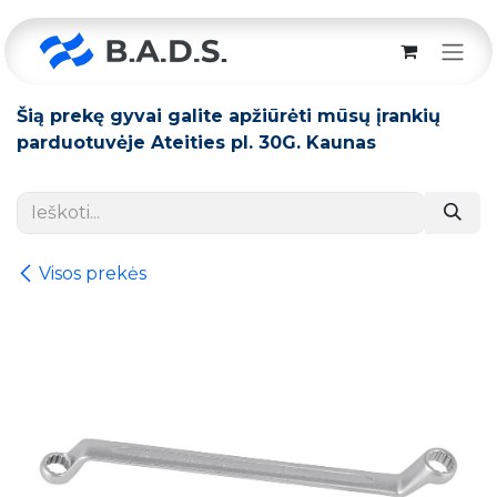
Skip to Content
Šią prekę gyvai galite apžiūrėti mūsų įrankių
parduotuvėje Ateities pl. 30G. Kaunas
Visos prekės