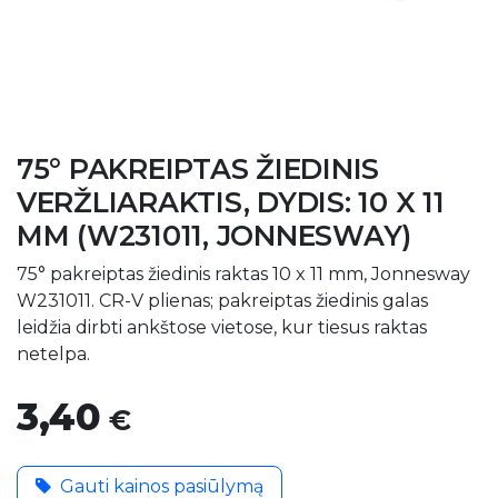
75° PAKREIPTAS ŽIEDINIS
VERŽLIARAKTIS, DYDIS: 10 X 11
MM (W231011, JONNESWAY)
75° pakreiptas žiedinis raktas 10 x 11 mm, Jonnesway
W231011. CR-V plienas; pakreiptas žiedinis galas
leidžia dirbti ankštose vietose, kur tiesus raktas
netelpa.
3,40
€
Gauti kainos pasiūlymą