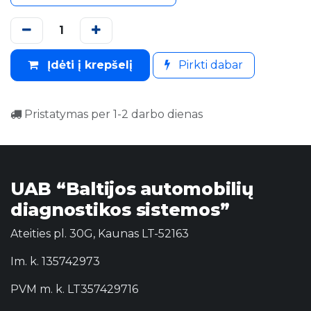
Įdėti į krepšelį
Pirkti dabar
Pristatymas per 1-2 darbo dienas
UAB “Baltijos automobilių
diagnostikos sistemos”
Ateities pl. 30G, Kaunas LT-52163
Im. k. 135742973
PVM m. k. LT357429716