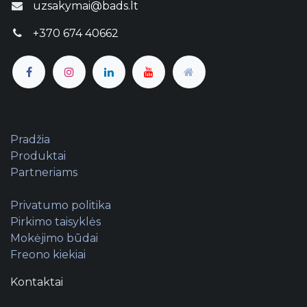
uzsakymai@bads.lt
+370 674 40662
Pradžia
Produktai
Partneriams
Privatumo politika
Pirkimo taisyklės
Mokėjimo būdai
Freono kiekiai
Kontaktai