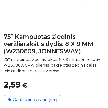
75° Kampuotas žiedinis
veržliarakštis dydis: 8 X 9 MM
(W230809, JONNESWAY)
75° pakreiptas žiedinis raktas 8 x 9 mm, Jonnesway
W230809. CR-V plienas; pakreiptas žiedinis galas
leidžia dirbti ankštose vietose.
2,59
€
Gauti kainos pasiūlymą