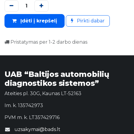
Įdėti į krepšelį
Pirkti dabar
Pristatymas per 1-2 darbo dienas
UAB “Baltijos automobilių
diagnostikos sistemos”
Ateities pl. 30G, Kaunas LT-52163
Im. k. 135742973
PVM m. k. LT357429716
uzsakymai@bads.lt