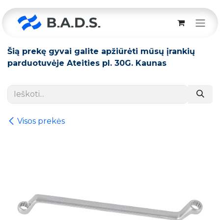
Skip to Content
Šią prekę gyvai galite apžiūrėti mūsų įrankių
parduotuvėje Ateities pl. 30G. Kaunas
Visos prekės