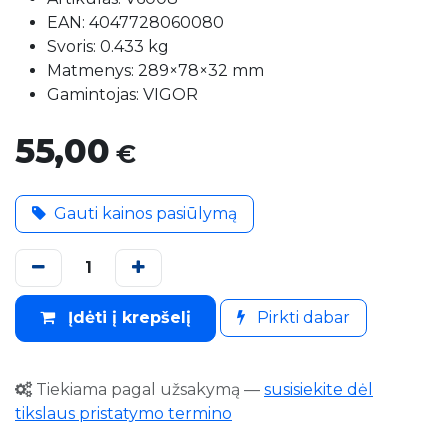
EAN: 4047728060080
Svoris: 0.433 kg
Matmenys: 289×78×32 mm
Gamintojas: VIGOR
55,00
€
Gauti kainos pasiūlymą
Įdėti į krepšelį
Pirkti dabar
Tiekiama pagal užsakymą
—
susisiekite dėl
tikslaus pristatymo termino