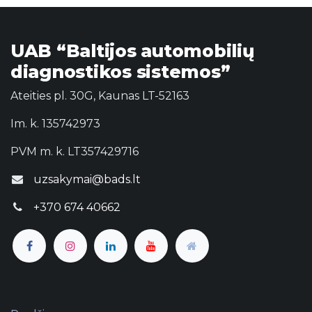
UAB “Baltijos automobilių
diagnostikos sistemos”
Ateities pl. 30G, Kaunas LT-52163
Im. k. 135742973
PVM m. k. LT357429716
uzsakymai@bads.lt
+370 674 40662