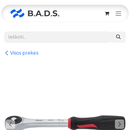
Skip to Content
Visos prekės