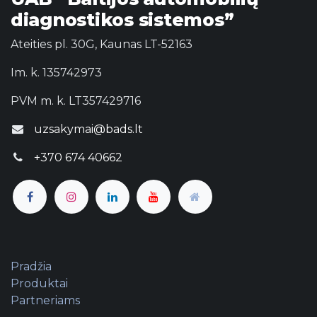
diagnostikos sistemos”
Ateities pl. 30G, Kaunas LT-52163
Im. k. 135742973
PVM m. k. LT357429716
uzsakymai@bads.lt
+370 674 40662
Pradžia
Produktai
Partneriams