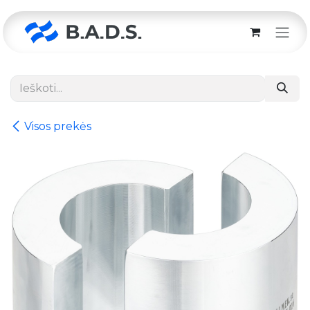
Skip to Content
Visos prekės