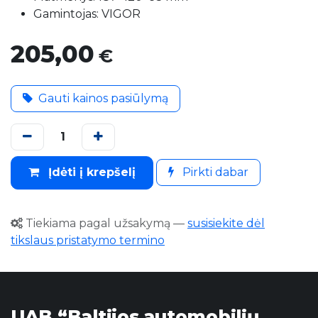
Gamintojas: VIGOR
205,00
€
Gauti kainos pasiūlymą
Įdėti į krepšelį
Pirkti dabar
Tiekiama pagal užsakymą
—
susisiekite dėl
tikslaus pristatymo termino
UAB “Baltijos automobilių