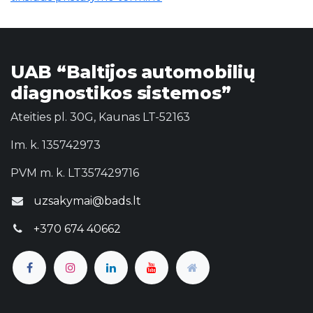
UAB “Baltijos automobilių
diagnostikos sistemos”
Ateities pl. 30G, Kaunas LT-52163
Im. k. 135742973
PVM m. k. LT357429716
uzsakymai@bads.lt
+370 674 40662