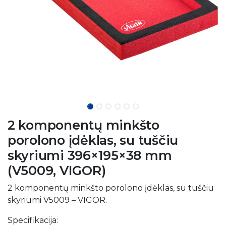
2 komponentų minkšto
porolono įdėklas, su tuščiu
skyriumi 396×195×38 mm
(V5009, VIGOR)
2 komponentų minkšto porolono įdėklas, su tuščiu
skyriumi V5009 – VIGOR.
Specifikacija: