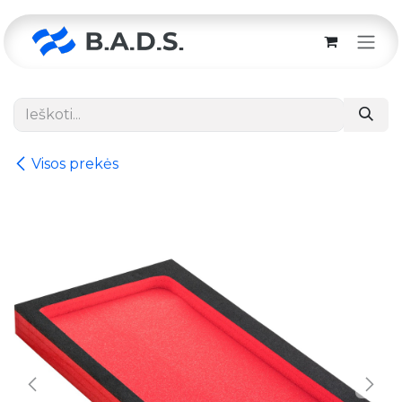
Skip to Content
Visos prekės