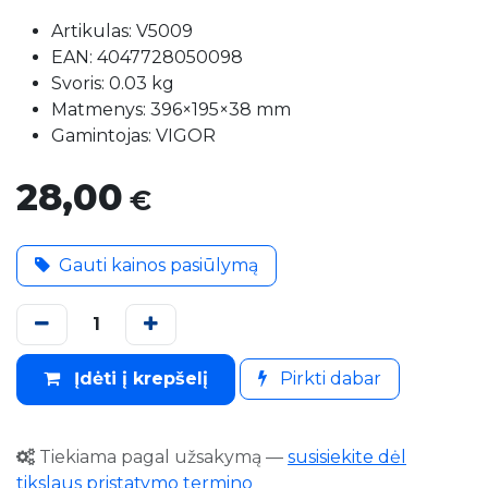
Artikulas: V5009
EAN: 4047728050098
Svoris: 0.03 kg
Matmenys: 396×195×38 mm
Gamintojas: VIGOR
28,00
€
Gauti kainos pasiūlymą
Įdėti į krepšelį
Pirkti dabar
Tiekiama pagal užsakymą
—
susisiekite dėl
tikslaus pristatymo termino