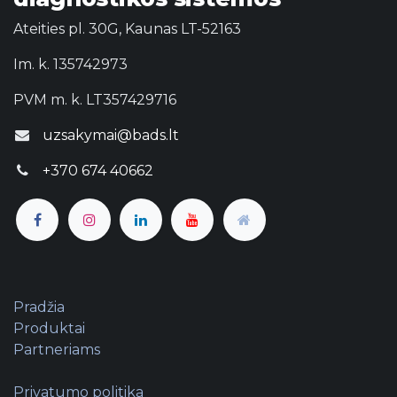
Ateities pl. 30G, Kaunas LT-52163
Im. k. 135742973
PVM m. k. LT357429716
uzsakymai@bads.lt
+370 674 40662
Pradžia
Produktai
Partneriams
Privatumo politika