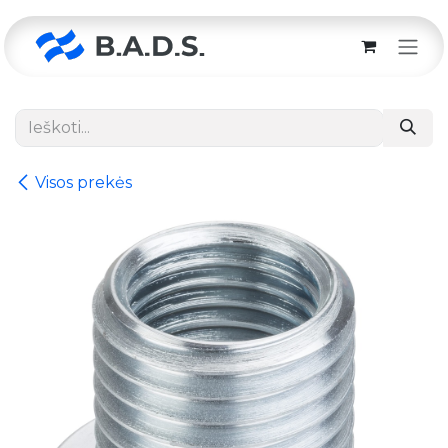
Skip to Content
Visos prekės