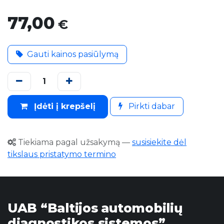
77,00
€
Gauti kainos pasiūlymą
Įdėti į krepšelį
Pirkti dabar
Tiekiama pagal užsakymą
—
susisiekite dėl
tikslaus pristatymo termino
UAB “Baltijos automobilių
diagnostikos sistemos”