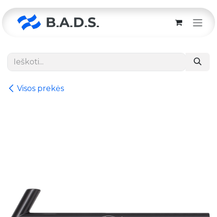
Skip to Content
Visos prekės