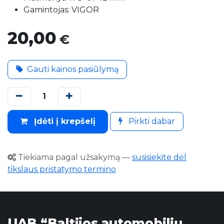
Gamintojas: VIGOR
20,00
€
Gauti kainos pasiūlymą
Įdėti į krepšelį
Pirkti dabar
Tiekiama pagal užsakymą
—
susisiekite dėl
tikslaus pristatymo termino
UAB “Baltijos automobilių