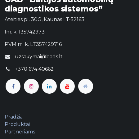
diagnostikos sistemos”
Ateities pl. 30G, Kaunas LT-52163
Im. k. 135742973
PVM m. k. LT357429716
uzsakymai@bads.lt
+370 674 40662
Pradžia
Produktai
Partneriams