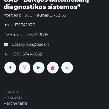
diagnostikos sistemos”
Ateities pl. 30G, Kaunas LT-52163
Im. k. 135742973
PVM m. k. LT357429716
uzsakymai@bads.lt
+370 674 40662
Pradžia
Produktai
Partneriams