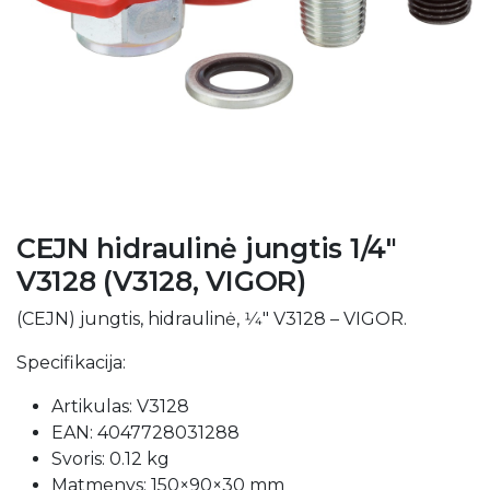
CEJN hidraulinė jungtis 1/4″
V3128 (V3128, VIGOR)
(CEJN) jungtis, hidraulinė, 1⁄4″ V3128 – VIGOR.
Specifikacija:
Artikulas: V3128
EAN: 4047728031288
Svoris: 0.12 kg
Matmenys: 150×90×30 mm