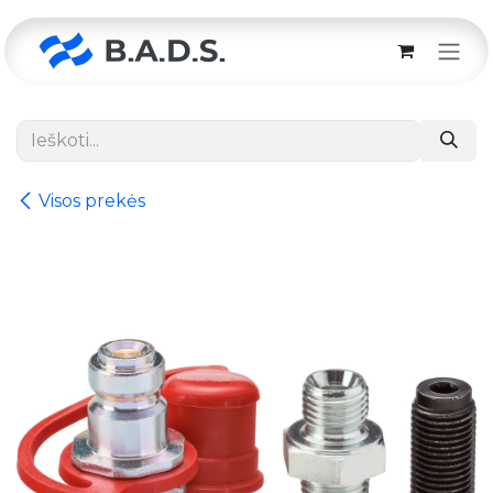
Skip to Content
Visos prekės