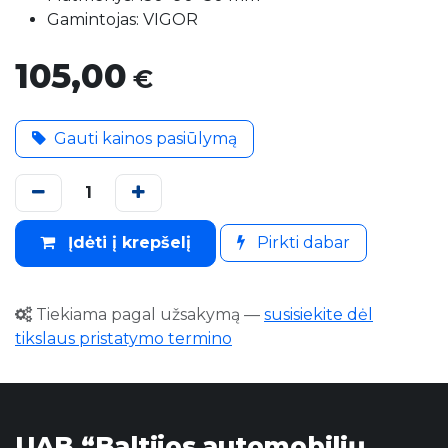
Gamintojas: VIGOR
105,00
€
Gauti kainos pasiūlymą
Įdėti į krepšelį
Pirkti dabar
Tiekiama pagal užsakymą
—
susisiekite dėl
tikslaus pristatymo termino
UAB “Baltijos automobilių