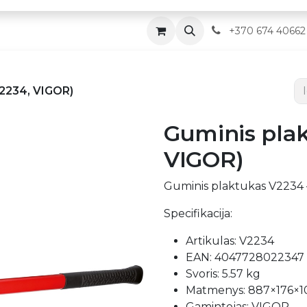
Parduotuvė
Servisas
Kontaktai
​
+370 674 40662
V2234, VIGOR)
Guminis plak
VIGOR)
Guminis plaktukas V2234 
Specifikacija:
Artikulas: V2234
EAN: 4047728022347
Svoris: 5.57 kg
Matmenys: 887×176×
Gamintojas: VIGOR