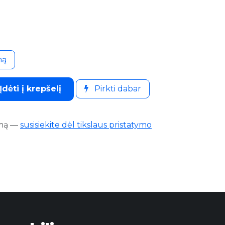
mą
Įdėti į krepšelį
Pirkti dabar
mą
—
susisiekite dėl tikslaus pristatymo