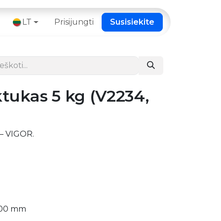
 ​
LT
Prisijungti
Susisiekite
tukas 5 kg (V2234,
– VIGOR.
100 mm