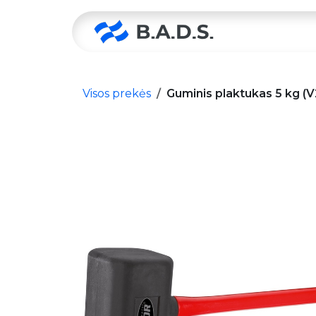
Skip to Content
Pradžia
Visos prekės
Guminis plaktukas 5 kg (