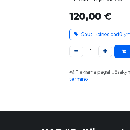
120,00
€
Gauti kainos pasiūly
Tiekiama pagal užsaky
termino