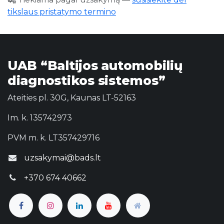
tikslaus pristatymo termino
UAB “Baltijos automobilių
diagnostikos sistemos”
Ateities pl. 30G, Kaunas LT-52163
Im. k. 135742973
PVM m. k. LT357429716
uzsakymai@bads.lt
+370 674 40662