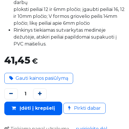
darbų
ploksti peiliai 12 ir 6mm pločio; įgaubti peiliai 16, 12
ir 10mm pločio; V formos griovelio peilis 14mm
pločio; likę peiliai apie 6mm pločio
Rinkinys tiekiamas sutvarkytas medinėje
dėžutėje, atskiri peiliai papildomai supakuoti į
PVC maišelius.
41,45
€
Gauti kainos pasiūlymą
Įdėti į krepšelį
Pirkti dabar
Tiekiama pagal užsakymą
—
susisiekite dėl