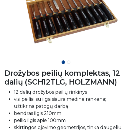
Drožybos peilių komplektas, 12
dalių (SCH12TLG, HOLZMANN)
12 dalių drožybos peilių rinkinys
visi peiliai su ilga siaura medine rankena;
užtikrina patogų darbą
bendras ilgis 210mm
peilio ilgis apie 100mm.
skirtingos pjovimo geometrijos, tinka daugeliui