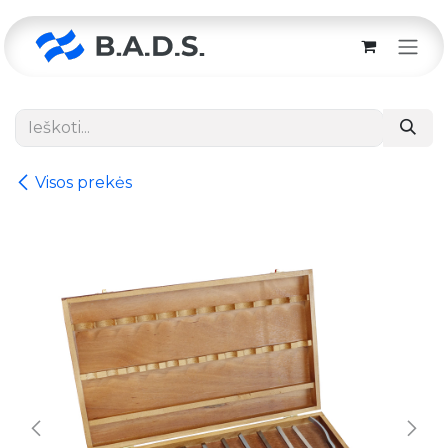
Skip to Content
Visos prekės