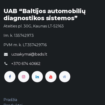
UAB “Baltijos automobilių
diagnostikos sistemos”
Ateities pl. 30G, Kaunas LT-52163
Im. k. 135742973
PVM m. k. LT357429716
uzsakymai@bads.lt
+370 674 40662
Pradžia