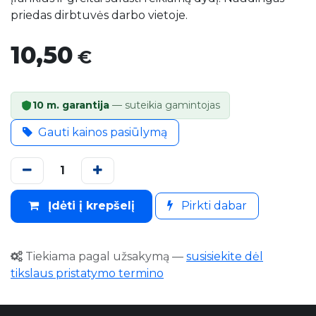
priedas dirbtuvės darbo vietoje.
10,50
€
10 m. garantija
— suteikia gamintojas
Gauti kainos pasiūlymą
Įdėti į krepšelį
Pirkti dabar
Tiekiama pagal užsakymą
—
susisiekite dėl
tikslaus pristatymo termino