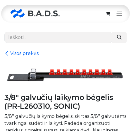
Skip to Content
Visos prekės
3/8" galvučių laikymo bėgelis
(PR-L260310, SONIC)
3/8'' galvučių laikymo bėgelis, skirtas 3/8'' galvutėms
tvarkingai sudėti ir laikyti. Padeda organizuoti
įrankius ir greitai surasti reikiamą dydį. Naudingas