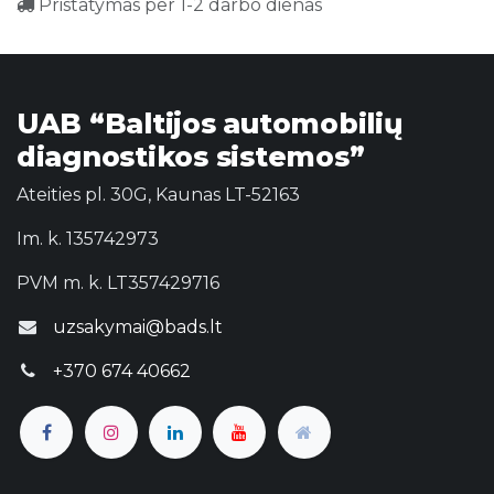
Pristatymas per 1-2 darbo dienas
UAB “Baltijos automobilių
diagnostikos sistemos”
Ateities pl. 30G, Kaunas LT-52163
Im. k. 135742973
PVM m. k. LT357429716
uzsakymai@bads.lt
+370 674 40662