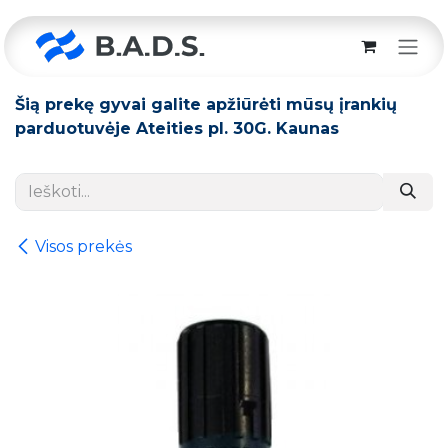
Skip to Content
Šią prekę gyvai galite apžiūrėti mūsų įrankių
parduotuvėje Ateities pl. 30G. Kaunas
Visos prekės