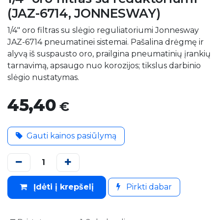
(JAZ-6714, JONNESWAY)
1/4" oro filtras su slėgio reguliatoriumi Jonnesway
JAZ-6714 pneumatinei sistemai. Pašalina drėgmę ir
alyvą iš suspausto oro, prailgina pneumatinių įrankių
tarnavimą, apsaugo nuo korozijos; tikslus darbinio
slėgio nustatymas.
45,40
€
Gauti kainos pasiūlymą
Įdėti į krepšelį
Pirkti dabar