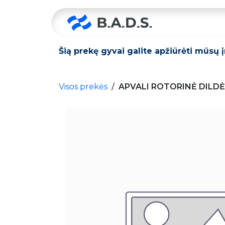
Skip to Content
Pradžia
Šią prekę gyvai galite apžiūrėti mūsų 
Visos prekės
APVALI ROTORINĖ DILDĖ