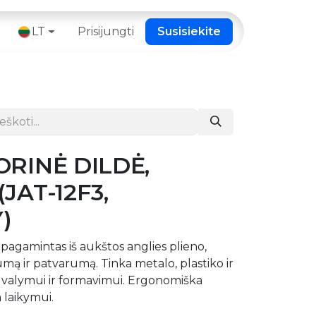
 ​
LT
Prisijungti
Susisiekite
ORINĖ DILDĖ,
JAT-12F3,
)
pagamintas iš aukštos anglies plieno,
rumą ir patvarumą. Tinka metalo, plastiko ir
ų valymui ir formavimui. Ergonomiška
laikymui.