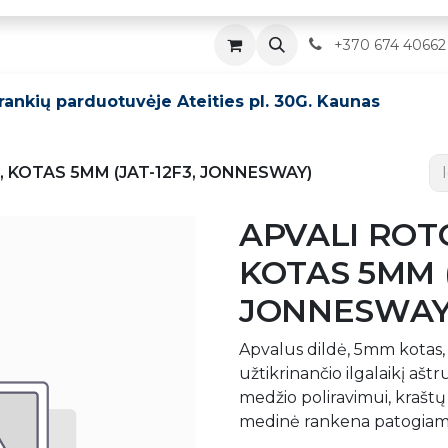
Parduotuvė
Servisas
Kontaktai
​
+370 674 40662
įrankių parduotuvėje Ateities pl. 30G. Kaunas
, KOTAS 5MM (JAT-12F3, JONNESWAY)
APVALI ROT
KOTAS 5MM (
JONNESWAY
Apvalus dildė, 5mm kotas, 
užtikrinančio ilgalaikį ašt
medžio poliravimui, krašt
medinė rankena patogiam 