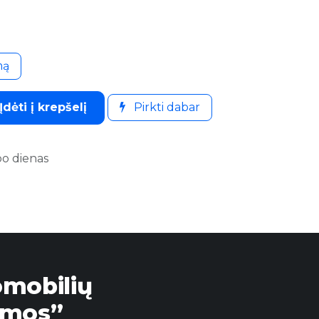
mą
Įdėti į krepšelį
Pirkti dabar
bo dienas
omobilių
emos”