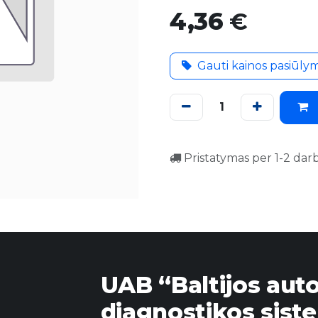
4,36
€
Gauti kainos pasiūly
Pristatymas per 1-2 dar
UAB “Baltijos aut
diagnostikos sist