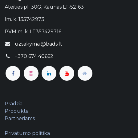
Ateities pl. 30G, Kaunas LT-52163
Im. k. 135742973
PVM m. k. LT357429716
uzsakymai@bads.lt
+370 674 40662
Pradžia
Produktai
Partneriams
Privatumo politika