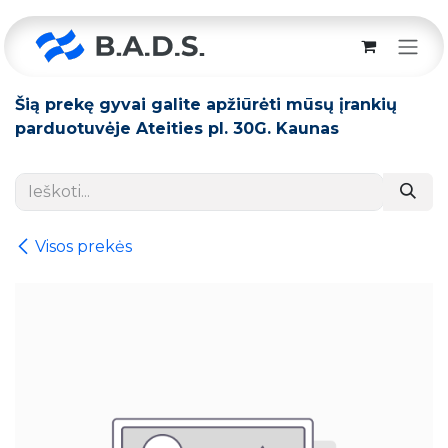
Skip to Content
Šią prekę gyvai galite apžiūrėti mūsų įrankių
parduotuvėje Ateities pl. 30G. Kaunas
Visos prekės