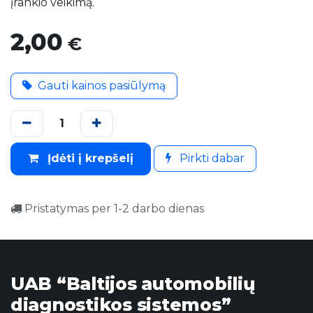
įrankio veikimą.
2,00
€
Gauti kainos pasiūlymą
Įdėti į krepšelį
Pirkti dabar
Pristatymas per 1-2 darbo dienas
UAB “Baltijos automobilių
diagnostikos sistemos”