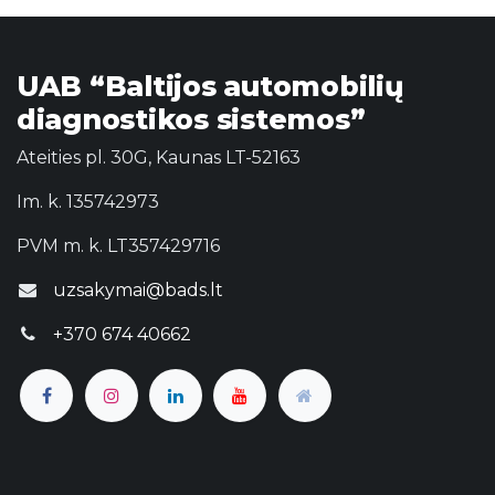
UAB “Baltijos automobilių
diagnostikos sistemos”
Ateities pl. 30G, Kaunas LT-52163
Im. k. 135742973
PVM m. k. LT357429716
uzsakymai@bads.lt
+370 674 40662