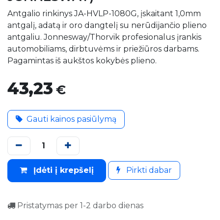
Antgalio rinkinys JA-HVLP-1080G, įskaitant 1,0mm
antgalį, adatą ir oro dangtelį su nerūdijančio plieno
antgaliu. Jonnesway/Thorvik profesionalus įrankis
automobiliams, dirbtuvėms ir priežiūros darbams.
Pagamintas iš aukštos kokybės plieno.
43,23
€
Gauti kainos pasiūlymą
Įdėti į krepšelį
Pirkti dabar
Pristatymas per 1-2 darbo dienas