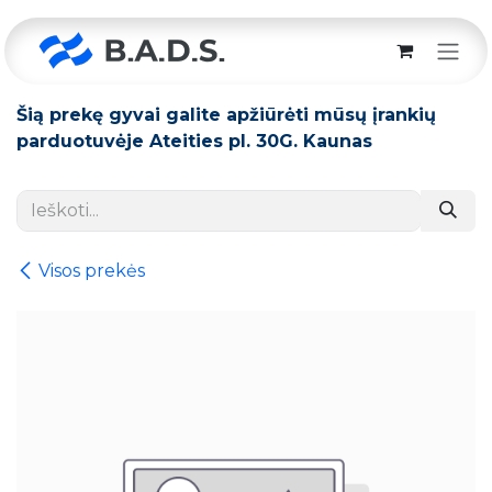
Skip to Content
Šią prekę gyvai galite apžiūrėti mūsų įrankių
parduotuvėje Ateities pl. 30G. Kaunas
Visos prekės