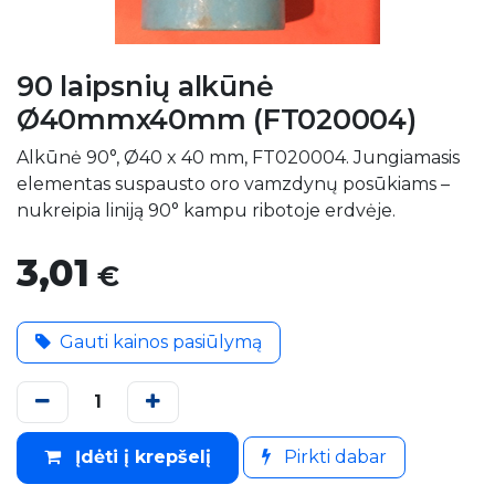
90 laipsnių alkūnė
Ø40mmx40mm (FT020004)
Alkūnė 90°, Ø40 x 40 mm, FT020004. Jungiamasis
elementas suspausto oro vamzdynų posūkiams –
nukreipia liniją 90° kampu ribotoje erdvėje.
3,01
€
Gauti kainos pasiūlymą
Įdėti į krepšelį
Pirkti dabar