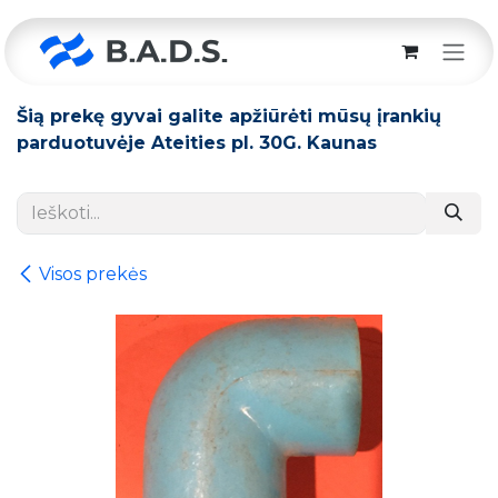
Skip to Content
Šią prekę gyvai galite apžiūrėti mūsų įrankių
parduotuvėje Ateities pl. 30G. Kaunas
Visos prekės