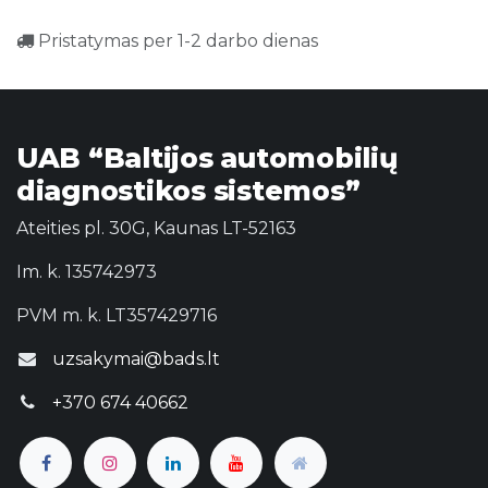
Pristatymas per 1-2 darbo dienas
UAB “Baltijos automobilių
diagnostikos sistemos”
Ateities pl. 30G, Kaunas LT-52163
Im. k. 135742973
PVM m. k. LT357429716
uzsakymai@bads.lt
+370 674 40662