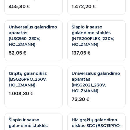
455,80
€
1.472,20
€
Universalus galandimo
Šlapio ir sauso
aparatas
galandimo staklės
(USG950_230V,
(NTS200FLEX_230V,
HOLZMANN)
HOLZMANN)
52,05
€
137,05
€
Grąžtų galandiklis
Universalus galandimo
(BSG26PRO_230V,
aparatas
HOLZMANN)
(MSG2021_230V,
HOLZMANN)
1.008,30
€
73,30
€
Šlapio ir sauso
HM grąžtų galandimo
galandimo staklės
diskas SDC (BSG13PRO-