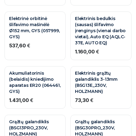
Elektrinė orbitinė
Elektrinis bedulkis
šlifavimo mašinėlė
(sausas) šlifavimo
Ø152 mm, GYS (057999,
įrenginys (vienai darbo
GYS)
vietai), Auto EQ (AQLC-
37E, AUTO EQ)
537,60
€
1.160,00
€
Akumuliatorinis
Elektrinis grąžtų
(belaidis) kniedijimo
galandiklis 3-13mm
aparatas ER20 (064461,
(BSG13E_230V,
GYS)
HOLZMANN)
1.431,00
€
73,30
€
Grąžtų galandiklis
Grąžtų galandiklis
(BSG13PRO_230V,
(BSG30PRO_230V,
HOLZMANN)
HOLZMANN)