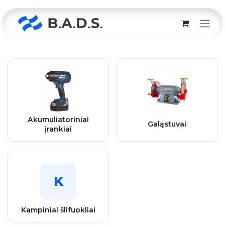
Skip to Content
Akumuliatoriniai
Galąstuvai
įrankiai
K
Kampiniai šlifuokliai