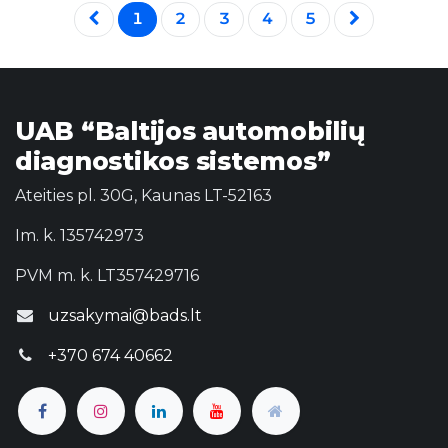
1
2
3
4
5
UAB “Baltijos automobilių
diagnostikos sistemos”
Ateities pl. 30G, Kaunas LT-52163
Im. k. 135742973
PVM m. k. LT357429716
uzsakymai@bads.lt
+370 674 40662