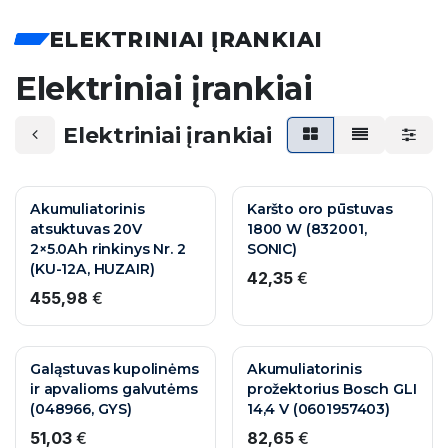
ELEKTRINIAI ĮRANKIAI
Elektriniai įrankiai
Elektriniai įrankiai
Akumuliatorinis
Karšto oro pūstuvas
atsuktuvas 20V
1800 W (832001,
2×5.0Ah rinkinys Nr. 2
SONIC)
(KU-12A, HUZAIR)
42,35
€
455,98
€
Galąstuvas kupolinėms
Akumuliatorinis
ir apvalioms galvutėms
prožektorius Bosch GLI
(048966, GYS)
14,4 V (0601957403)
51,03
€
82,65
€