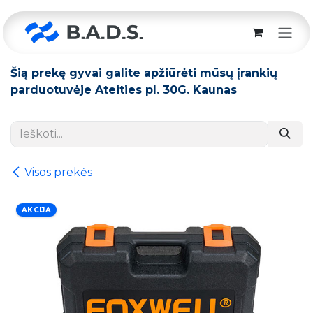
Skip to Content
Šią prekę gyvai galite apžiūrėti mūsų įrankių
parduotuvėje Ateities pl. 30G. Kaunas
Visos prekės
AKCIJA