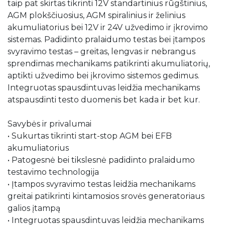
taip pat skirtas tikrinti 12V standartinius rūgštinius,
AGM plokščiuosius, AGM spiralinius ir želinius
akumuliatorius bei 12V ir 24V užvedimo ir įkrovimo
sistemas. Padidinto pralaidumo testas bei įtampos
svyravimo testas – greitas, lengvas ir nebrangus
sprendimas mechanikams patikrinti akumuliatorių,
aptikti užvedimo bei įkrovimo sistemos gedimus.
Integruotas spausdintuvas leidžia mechanikams
atspausdinti testo duomenis bet kada ir bet kur.
Savybės ir privalumai
• Sukurtas tikrinti start-stop AGM bei EFB
akumuliatorius
• Patogesnė bei tikslesnė padidinto pralaidumo
testavimo technologija
• Įtampos svyravimo testas leidžia mechanikams
greitai patikrinti kintamosios srovės generatoriaus
galios įtampą
• Integruotas spausdintuvas leidžia mechanikams