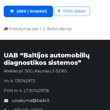
Įdėti į krepšelį
Pirkti dabar
Pristatymas per 1-2 darbo dienas
UAB “Baltijos automobilių
diagnostikos sistemos”
Ateities pl. 30G, Kaunas LT-52163
Im. k. 135742973
PVM m. k. LT357429716
uzsakymai@bads.lt