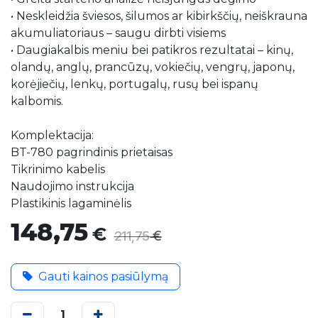
• Neskleidžia šviesos, šilumos ar kibirkščių, neiškrauna
akumuliatoriaus – saugu dirbti visiems
• Daugiakalbis meniu bei patikros rezultatai – kinų,
olandų, anglų, prancūzų, vokiečių, vengrų, japonų,
korėjiečių, lenkų, portugalų, rusų bei ispanų
kalbomis.
Komplektacija:
BT-780 pagrindinis prietaisas
Tikrinimo kabelis
Naudojimo instrukcija
Plastikinis lagaminėlis
148,75
€
€
211,75
Gauti kainos pasiūlymą