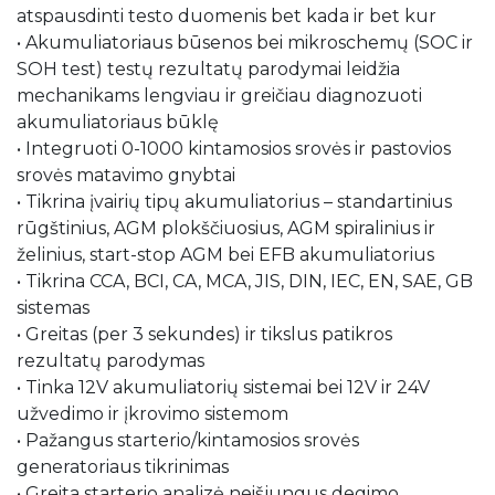
atspausdinti testo duomenis bet kada ir bet kur
• Akumuliatoriaus būsenos bei mikroschemų (SOC ir
SOH test) testų rezultatų parodymai leidžia
mechanikams lengviau ir greičiau diagnozuoti
akumuliatoriaus būklę
• Integruoti 0-1000 kintamosios srovės ir pastovios
srovės matavimo gnybtai
• Tikrina įvairių tipų akumuliatorius – standartinius
rūgštinius, AGM plokščiuosius, AGM spiralinius ir
želinius, start-stop AGM bei EFB akumuliatorius
• Tikrina CCA, BCI, CA, MCA, JIS, DIN, IEC, EN, SAE, GB
sistemas
• Greitas (per 3 sekundes) ir tikslus patikros
rezultatų parodymas
• Tinka 12V akumuliatorių sistemai bei 12V ir 24V
užvedimo ir įkrovimo sistemom
• Pažangus starterio/kintamosios srovės
generatoriaus tikrinimas
• Greita starterio analizė neišjungus degimo