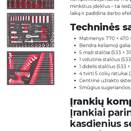
minkštus įdėklus – tai leid
laiką ir padidina darbo ef
Techninės s
Matmenys: 770 × 470
Bendra keliamoji galia
5 maži stalčiai (533 × 
1 vidutinis stalčius (5
1 didelis stalčius (533
4 tvirti 5 colių ratukai
Centrinė užrakto sist
Smūgius sugeriančio
Įrankių komp
Įrankiai pari
kasdienius s