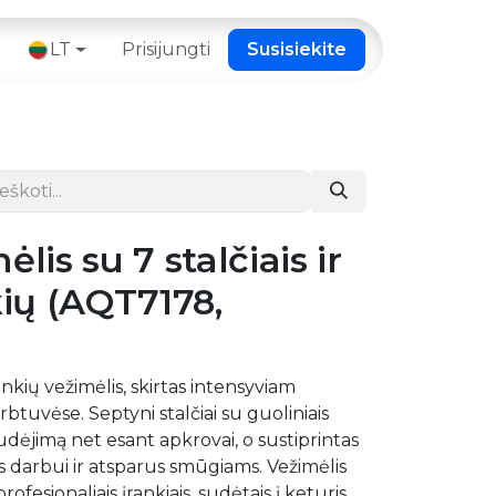
 ​
LT
Prisijungti
Susisiekite
lis su 7 stalčiais ir
kių (AQT7178,
nkių vežimėlis, skirtas intensyviam
rbtuvėse. Septyni stalčiai su guoliniais
udėjimą net esant apkrovai, o sustiprintas
us darbui ir atsparus smūgiams. Vežimėlis
esionaliais įrankiais, sudėtais į keturis