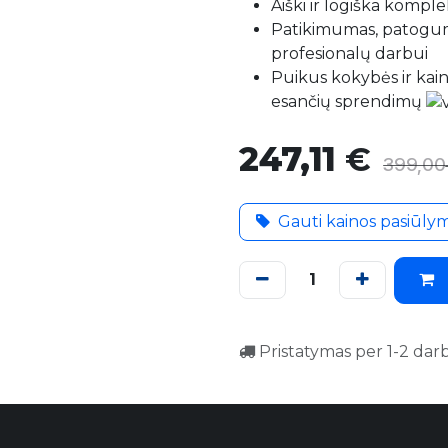
Aiški ir logiška komplek
Patikimumas, patogum
profesionalų darbui
Puikus kokybės ir kainos
esančių sprendimų
247,11
€
399,00
Gauti kainos pasiūly
Pristatymas per 1-2 dar