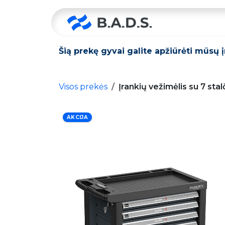
Skip to Content
Pradžia
Šią prekę gyvai galite apžiūrėti mūsų 
Visos prekės
Įrankių vežimėlis su 7 sta
AKCIJA