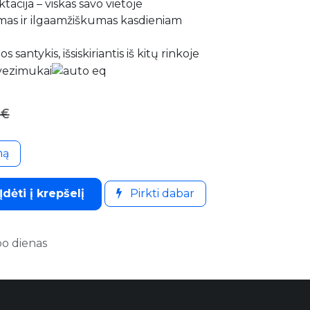
tacija – viskas savo vietoje
as ir ilgaamžiškumas kasdieniam
 santykis, išsiskiriantis iš kitų rinkoje
€
mą
Įdėti į krepšelį
Pirkti dabar
bo dienas