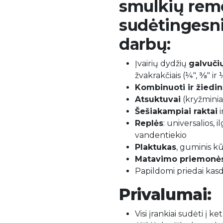
smulkių rem
sudėtingesn
darbų:
Įvairių dydžių
galvučių
žvakrakčiais (¼", ⅜" ir
Kombinuoti ir žiedini
Atsuktuvai
(kryžminiai
Šešiakampiai raktai
i
Replės
: universalios, 
vandentiekio
Plaktukas
, guminis kūj
Matavimo priemonė
Papildomi priedai kas
Privalumai:
Visi įrankiai sudėti į 