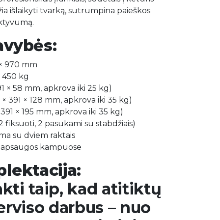
žia išlaikyti tvarką, sutrumpina paieškos
ektyvumą.
avybės:
 × 970 mm
: 450 kg
391 × 58 mm, apkrova iki 25 kg)
33 × 391 × 128 mm, apkrova iki 35 kg)
 × 391 × 195 mm, apkrova iki 35 kg)
 (2 fiksuoti, 2 pasukami su stabdžiais)
ema su dviem raktais
s apsaugos kampuose
lektacija:
nkti taip, kad atitiktų
erviso darbus – nuo