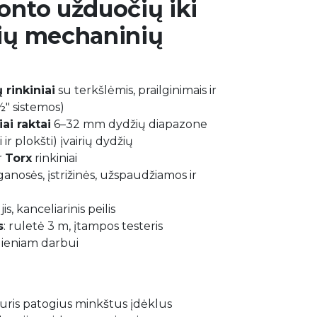
onto užduočių iki
ių mechaninių
 rinkiniai
su terkšlėmis, prailginimais ir
 ½" sistemos)
ai raktai
6–32 mm dydžių diapazone
 ir plokšti) įvairių dydžių
r
Torx
rinkiniai
ilganosės, įstrižinės, užspaudžiamos ir
is, kanceliarinis peilis
s
: ruletė 3 m, įtampos testeris
dieniam darbui
keturis patogius minkštus įdėklus