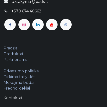
uzsakymai@bads.lt
+370 674 40662
Pradžia
Produktai
Partneriams
Privatumo politika
Pirkimo taisyklės
Mokėjimo būdai
Freono kiekiai
Kontaktai