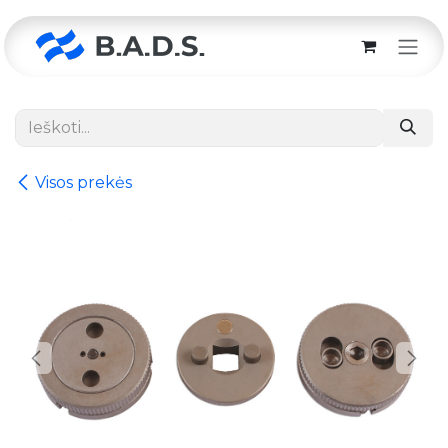
Skip to Content
Visos prekės