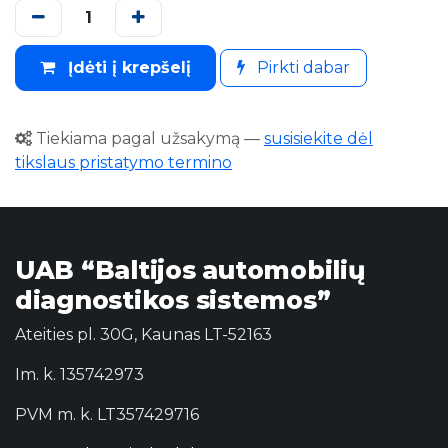
Įdėti į krepšelį
Pirkti dabar
Tiekiama pagal užsakymą
—
susisiekite dėl
tikslaus pristatymo termino
UAB “Baltijos automobilių
diagnostikos sistemos”
Ateities pl. 30G, Kaunas LT-52163
Im. k. 135742973
PVM m. k. LT357429716