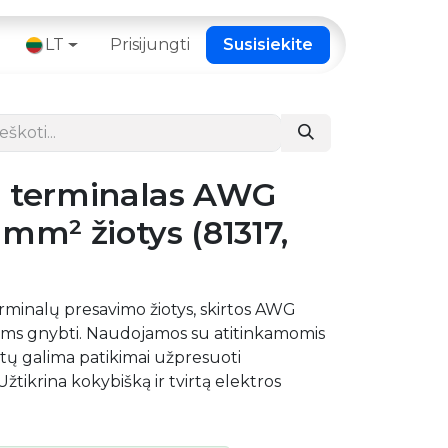
 ​
LT
Prisijungti
Susisiekite
“ terminalas AWG
5 mm² žiotys (81317,
rminalų presavimo žiotys, skirtos AWG
ams gnybti. Naudojamos su atitinkamomis
tų galima patikimai užpresuoti
Užtikrina kokybišką ir tvirtą elektros