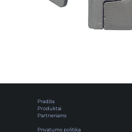
Pradžia
Produktai
Partneriams
Privatumo politika