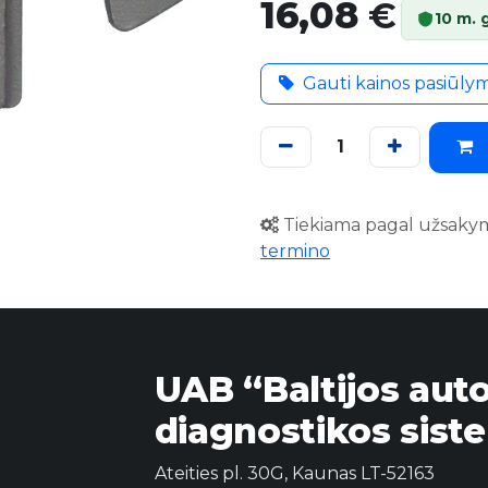
16,08
€
10 m. 
Gauti kainos pasiūly
Tiekiama pagal užsaky
termino
UAB “Baltijos aut
diagnostikos sist
Ateities pl. 30G, Kaunas LT-52163