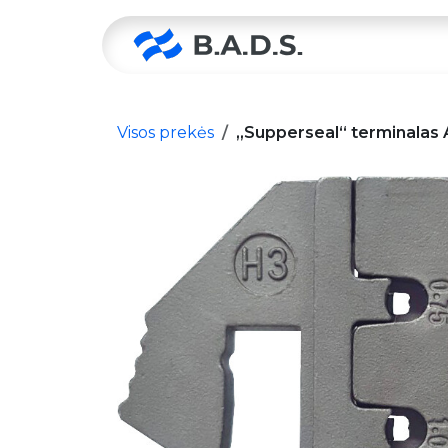
Skip to Content
Pradžia
Visos prekės
„Supperseal“ terminalas A