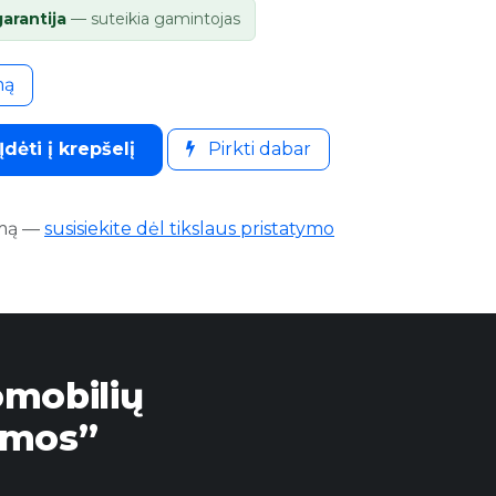
garantija
— suteikia gamintojas
mą
Įdėti į krepšelį
Pirkti dabar
mą
—
susisiekite dėl tikslaus pristatymo
omobilių
emos”