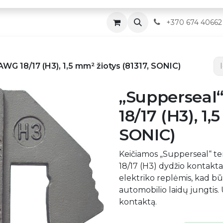
Parduotuvė
Servisas
Kontaktai
​
+370 674 40662
WG 18/17 (H3), 1,5 mm² žiotys (81317, SONIC)
„Supperseal
18/17 (H3), 1,
SONIC)
Keičiamos „Supperseal“ te
18/17 (H3) dydžio kontakt
elektriko replėmis, kad bū
automobilio laidų jungtis. 
kontaktą.