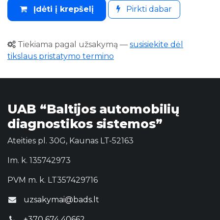
Įdėti į krepšelį
Pirkti dabar
Tiekiama pagal užsakymą
—
susisiekite dėl
tikslaus pristatymo termino
UAB “Baltijos automobilių
diagnostikos sistemos”
Ateities pl. 30G, Kaunas LT-52163
Im. k. 135742973
PVM m. k. LT357429716
uzsakymai@bads.lt
+370 674 40662