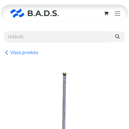
Skip to Content
Visos prekės