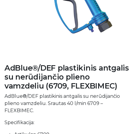
AdBlue®/DEF plastikinis antgalis
su nerūdijančio plieno
vamzdeliu (6709, FLEXBIMEC)
AdBlue®/DEF plastikinis antgalis su nerūdijančio
plieno vamzdeliu. Srautas 40 l/min 6709 –
FLEXBIMEC.
Specifikacija: