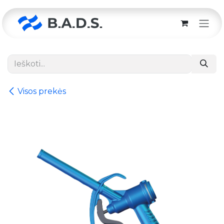
Skip to Content
Visos prekės