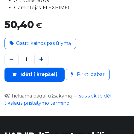
Artikulas: 6709
Gamintojas: FLEXBIMEC
50,40
€
Gauti kainos pasiūlymą
Įdėti į krepšelį
Pirkti dabar
Tiekiama pagal užsakymą
—
susisiekite dėl
tikslaus pristatymo termino