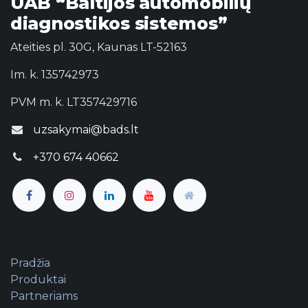
UAB “Baltijos automobilių
diagnostikos sistemos”
Ateities pl. 30G, Kaunas LT-52163
Im. k. 135742973
PVM m. k. LT357429716
uzsakymai@bads.lt
+370 674 40662
Pradžia
Produktai
Partneriams