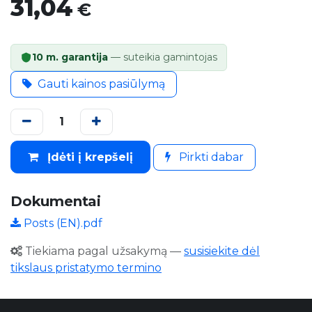
31,04
€
10 m. garantija
— suteikia gamintojas
Gauti kainos pasiūlymą
Įdėti į krepšelį
Pirkti dabar
Dokumentai
Posts (EN).pdf
Tiekiama pagal užsakymą
—
susisiekite dėl
tikslaus pristatymo termino