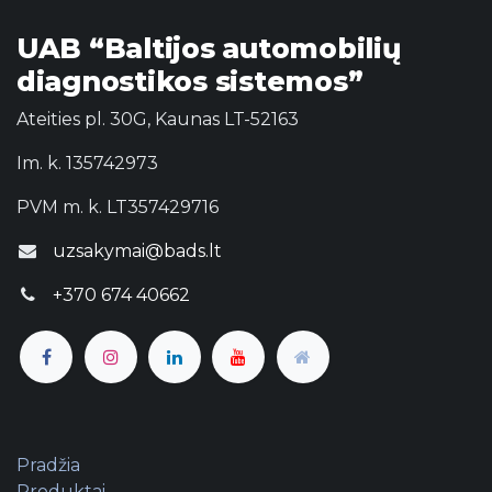
UAB “Baltijos automobilių
diagnostikos sistemos”
Ateities pl. 30G, Kaunas LT-52163
Im. k. 135742973
PVM m. k. LT357429716
uzsakymai@bads.lt
+370 674 40662
Pradžia
Produktai