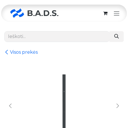
Skip to Content
Visos prekės