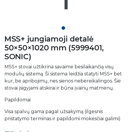
MSS+ jungiamoji detalė
50×50×1020 mm (5999401,
SONIC)
MSS+ stovai užtikrina savaime besilaikančią visų
modulių sistemą. Ši sistema leidžia statyti MSS+ bet
kur, be apribojimų, nes sienos nebereikalingos. Šie
stovai įsigyjami atskirai ir būna įvairių matmenų.
Papildomai
Visa spalvų gama pagal užsakymą (ilgesnis
pristatymo terminas ir papildomi mokesčiai galimi)