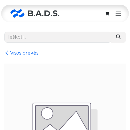
Skip to Content
Visos prekės