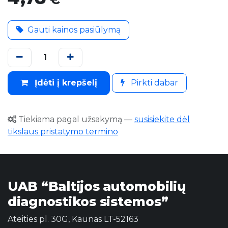
Gauti kainos pasiūlymą
Įdėti į krepšelį
Pirkti dabar
Tiekiama pagal užsakymą
—
susisiekite dėl
tikslaus pristatymo termino
UAB “Baltijos automobilių
diagnostikos sistemos”
Ateities pl. 30G, Kaunas LT-52163