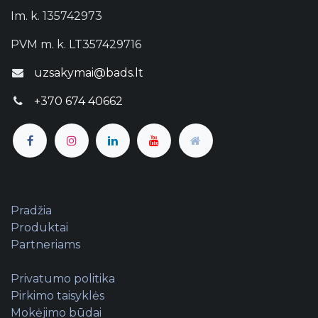
Im. k. 135742973
PVM m. k. LT357429716
uzsakymai@bads.lt
+370 674 40662
Pradžia
Produktai
Partneriams
Privatumo politika
Pirkimo taisyklės
Mokėjimo būdai