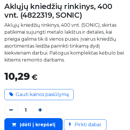
Aklųjų kniedžių rinkinys, 400
vnt. (4822319, SONIC)
Aklųjų kniedžių rinkinys, 400 vnt. (SONIC), skirtas
patikimai sujungti metalo lakštus ir detales, kai
prieiga galima tik iš vienos pusės. Įvairus kniedžių
asortimentas leidžia parinkti tinkamą dydį
kiekvienam darbui. Patogus komplektas kėbulo bei
kitiems remonto darbams.
10,29
€
Gauti kainos pasiūlymą
Įdėti į krepšelį
Pirkti dabar