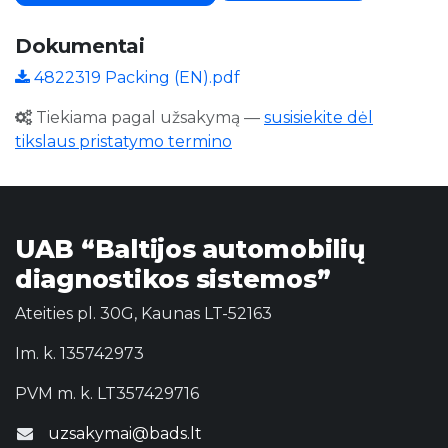
Dokumentai
4822319 Packing (EN).pdf
Tiekiama pagal užsakymą
—
susisiekite dėl
tikslaus pristatymo termino
UAB “Baltijos automobilių
diagnostikos sistemos”
Ateities pl. 30G, Kaunas LT-52163
Im. k. 135742973
PVM m. k. LT357429716
uzsakymai@bads.lt