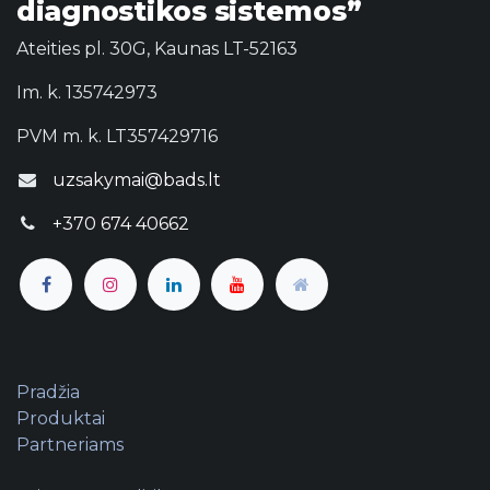
diagnostikos sistemos”
Ateities pl. 30G, Kaunas LT-52163
Im. k. 135742973
PVM m. k. LT357429716
uzsakymai@bads.lt
+370 674 40662
Pradžia
Produktai
Partneriams