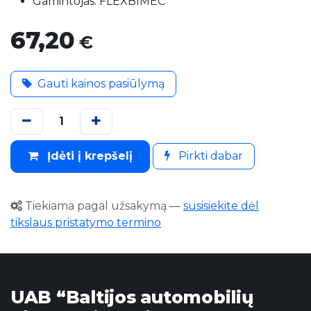
Gamintojas: FLEXBIMEC
67,20
€
Gauti kainos pasiūlymą
Įdėti į krepšelį
Pirkti dabar
Tiekiama pagal užsakymą
—
susisiekite dėl
tikslaus pristatymo termino
UAB “Baltijos automobilių