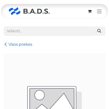
Skip to Content
Visos prekės