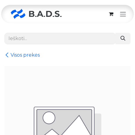
Skip to Content
Visos prekės