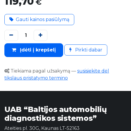
119,70
€
Gauti kainos pasiūlymą
Įdėti į krepšelį
Pirkti dabar
Tiekiama pagal užsakymą
—
susisiekite dėl
tikslaus pristatymo termino
UAB “Baltijos automobilių
diagnostikos sistemos”
Ateities pl. 30G, Kaunas LT-52163