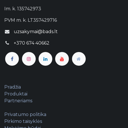
Im. k. 135742973
PVM m. k. LT357429716
uzsakymai@bads.lt
+370 674 40662
Pradžia
Produktai
Partneriams
Privatumo politika
Pirkimo taisyklės