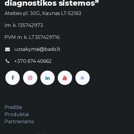
diagnostikos sistemos”
Ateities pl. 30G, Kaunas LT-52163
Im. k. 135742973
PVM m. k. LT357429716
uzsakymai@bads.lt
+370 674 40662
Pradžia
Produktai
Partneriams