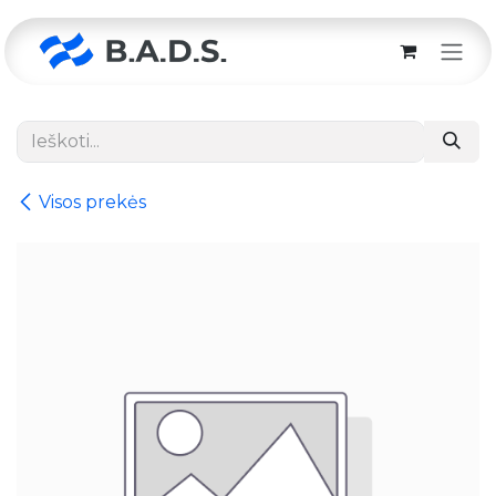
Skip to Content
Visos prekės