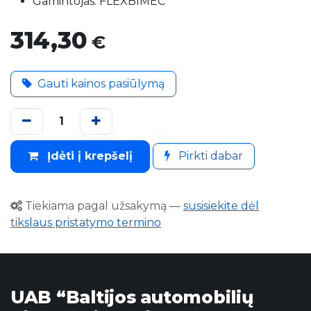
Gamintojas: FLEXBIMEC
314,30
€
Gauti kainos pasiūlymą
Įdėti į krepšelį
Pirkti dabar
Tiekiama pagal užsakymą
—
susisiekite dėl
tikslaus pristatymo termino
UAB “Baltijos automobilių